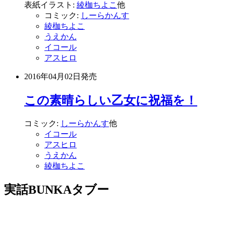
表紙イラスト:
綾枷ちよこ
他
コミック:
しーらかんす
綾枷ちよこ
うえかん
イコール
アスヒロ
2016年04月02日
発売
この素晴らしい乙女に祝福を！
コミック:
しーらかんす
他
イコール
アスヒロ
うえかん
綾枷ちよこ
実話BUNKAタブー