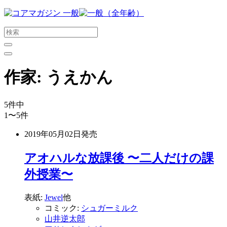
メ
イ
ン
コ
ン
テ
作家:
うえかん
ン
ツ
に
5
件中
ス
1〜5
件
キ
ッ
2019年05月02日
発売
プ
す
アオハルな放課後 〜二人だけの課
る
外授業〜
表紙:
Jewel
他
コミック:
シュガーミルク
山井逆太郎