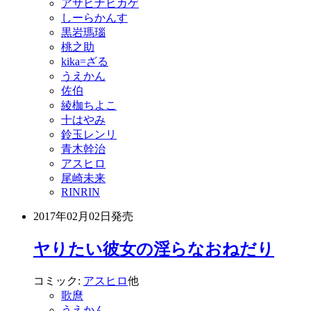
アサヒナヒカゲ
しーらかんす
黒岩瑪瑙
桃之助
kika=ざる
うえかん
佐伯
綾枷ちよこ
十はやみ
鈴玉レンリ
青木幹治
アスヒロ
尾崎未来
RINRIN
2017年02月02日
発売
ヤりたい彼女の淫らなおねだり
コミック:
アスヒロ
他
歌麿
うえかん