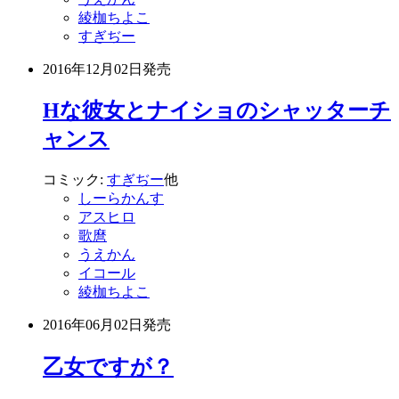
綾枷ちよこ
すぎぢー
2016年12月02日
発売
Hな彼女とナイショのシャッターチ
ャンス
コミック:
すぎぢー
他
しーらかんす
アスヒロ
歌麿
うえかん
イコール
綾枷ちよこ
2016年06月02日
発売
乙女ですが？