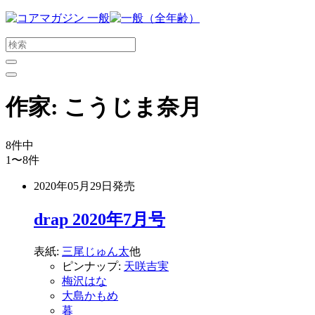
メ
イ
ン
コ
ン
テ
作家:
こうじま奈月
ン
ツ
に
8
件中
ス
1〜8
件
キ
ッ
2020年05月29日
発売
プ
す
drap 2020年7月号
る
表紙:
三尾じゅん太
他
ピンナップ:
天咲吉実
梅沢はな
大島かもめ
暮