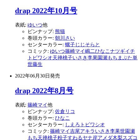
drap 2022年10月号
表紙:
ゆいつ
他
ピンナップ:
熊猫
巻頭カラー:
朝川さい
センターカラー:
螺子じじ
そらと
コミック:
ゆいつ
篠崎マイ
嶋二
ひなこ
ナツギイチ
トビワシオ
天禅桃子
いさき李果
園瀬もち
まぶた単
世
藤生
2022年06月30日
発売
drap 2022年8月号
表紙:
篠崎マイ
他
ピンナップ:
佐倉リコ
巻頭カラー:
ひなこ
センターカラー:
しえろ
トビワシオ
コミック:
篠崎マイ
吉尾アキラ
いさき李果
世
園瀬
もち
天禅桃子
粉子すわる
ヤナ岸
アメダ
木梨スズコ