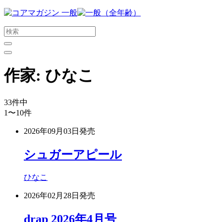
メ
イ
ン
コ
ン
テ
作家:
ひなこ
ン
ツ
に
33
件中
ス
1〜10
件
キ
ッ
2026年09月03日
発売
プ
す
シュガーアピール
る
ひなこ
2026年02月28日
発売
drap 2026年4月号