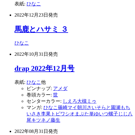
表紙:
ひなこ
2022年12月23日
発売
馬鹿とハサミ ３
ひなこ
2022年10月31日
発売
drap 2022年12月号
表紙:
ひなこ
他
ピンナップ:
アメダ
巻頭カラー:
世
センターカラー:
しえろ
大槻ミゥ
マンガ:
ひなこ
篠崎マイ
朝川さい
そらと
園瀬もち
いさき李果
トビワシオ
まぶた単
ゆいつ
螺子じじ
八
尾キツネノ
藤生
2022年08月31日
発売