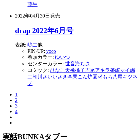
藤生
2022年04月30日
発売
drap 2022年6月号
表紙:
嶋二
他
PIN-UP:
yoco
巻頭カラー:
ゆいつ
センターカラー:
世
音海ちさ
コミック:
ひなこ
天禅桃子
吉尾アキラ
篠崎マイ
嶋
二
朝川さい
いさき李果
こん炉
園瀬もち
八尾キツネ
ノ
1
2
3
4
実話BUNKAタブー