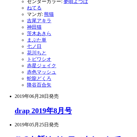
センターカラー:
夢唄よつば
ねてる
マンガ:
熊猫
吉尾アキラ
神田猫
茨木あきら
まぶた単
七ノ日
花川ちと
トビワシオ
赤星ジェイク
赤色マッシュ
蛇龍どくろ
降谷百合矢
2019年06月28日
発売
drap 2019年8月号
2019年05月25日
発売