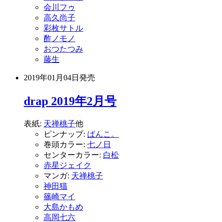
会川フゥ
高久尚子
彩枚サトル
酢ノモノ
おつたつみ
藤生
2019年01月04日
発売
drap 2019年2月号
表紙:
天禅桃子
他
ピンナップ:
ぱんこ。
巻頭カラー:
七ノ日
センターカラー:
白松
赤星ジェイク
マンガ:
天禅桃子
神田猫
篠崎マイ
大島かもめ
高岡七六