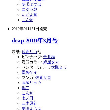
夢唄よつば
ニクヤ乾
いがよ賄
こん炉
2019年01月31日
発売
drap 2019年3月号
表紙:
佐倉リコ
他
ピンナップ:
金井桂
巻頭カラー:
鳩屋タマ
センターカラー:
大槻ミゥ
墨矢ケイ
マンガ:
佐倉リコ
高城リョウ
嶋二
こん炉
七ノ日
三木原針
夢唄よつば