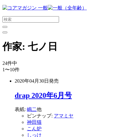
メ
イ
ン
コ
ン
テ
作家:
七ノ日
ン
ツ
に
24
件中
ス
1〜10
件
キ
ッ
2020年04月30日
発売
プ
す
drap 2020年6月号
る
表紙:
嶋二
他
ピンナップ:
アマミヤ
神田猫
こん炉
しっけ