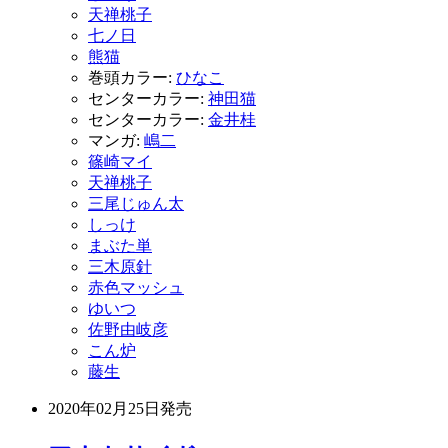
天禅桃子
七ノ日
熊猫
巻頭カラー:
ひなこ
センターカラー:
神田猫
センターカラー:
金井桂
マンガ:
嶋二
篠崎マイ
天禅桃子
三尾じゅん太
しっけ
まぶた単
三木原針
赤色マッシュ
ゆいつ
佐野由岐彦
こん炉
藤生
2020年02月25日
発売