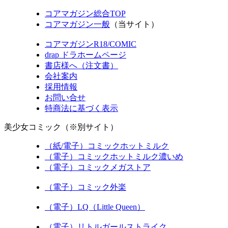
コアマガジン総合TOP
コアマガジン一般
（当サイト）
コアマガジンR18/COMIC
drap ドラホームページ
書店様へ（注文書）
会社案内
採用情報
お問い合せ
特商法に基づく表示
美少女コミック（※別サイト）
（紙/電子）コミックホットミルク
（電子）コミックホットミルク濃いめ
（電子）コミックメガストア
（電子）コミック外楽
（電子）LQ（Little Queen）
（電子）リトルガールストライク