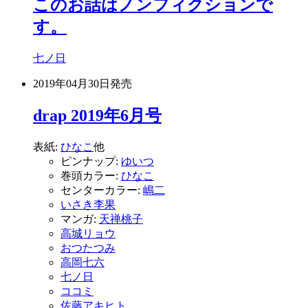
このお話はノンフィクションで
す。
七ノ日
2019年04月30日
発売
drap 2019年6月号
表紙:
ひなこ
他
ピンナップ:
ゆいつ
巻頭カラー:
ひなこ
センターカラー:
嶋二
いさき李果
マンガ:
天禅桃子
高城リョウ
おつたつみ
高岡七六
七ノ日
ココミ
佐藤アキヒト