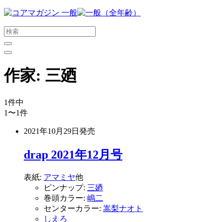
メ
イ
ン
コ
ン
テ
作家:
三廼
ン
ツ
に
1
件中
ス
1〜1
件
キ
ッ
2021年10月29日
発売
プ
す
drap 2021年12月号
る
表紙:
アマミヤ
他
ピンナップ:
三廼
巻頭カラー:
嶋二
センターカラー:
嵩梨ナオト
しえろ