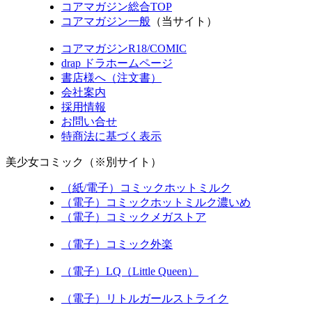
コアマガジン総合TOP
コアマガジン一般
（当サイト）
コアマガジンR18/COMIC
drap ドラホームページ
書店様へ（注文書）
会社案内
採用情報
お問い合せ
特商法に基づく表示
美少女コミック（※別サイト）
（紙/電子）コミックホットミルク
（電子）コミックホットミルク濃いめ
（電子）コミックメガストア
（電子）コミック外楽
（電子）LQ（Little Queen）
（電子）リトルガールストライク