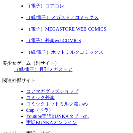
（電子）コアコレ
（紙/電子）メガストアコミックス
（電子）MEGASTORE WEB COMICS
（電子）外楽webCOMICS
（紙/電子）ホットミルクコミックス
美少女ゲーム（別サイト）
（紙/電子）月刊メガストア
関連外部サイト
コアマガグッズショップ
コミック外楽
コミックホットミルク濃いめ
drap（ドラ）
Youtube実話BUNKAタブーch.
実話BUNKAオンライン