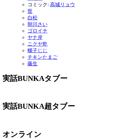
コミック:
高城リョウ
世
白松
朝川さい
ゴロイチ
ヤナ岸
ニクヤ乾
螺子じじ
チキンたまご
藤生
実話BUNKAタブー
実話BUNKA超タブー
オンライン