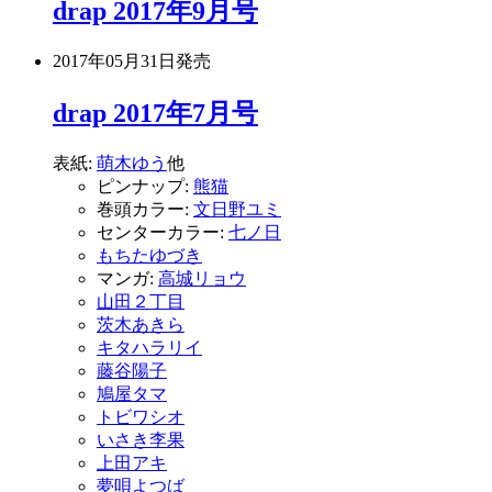
drap 2017年9月号
2017年05月31日
発売
drap 2017年7月号
表紙:
萌木ゆう
他
ピンナップ:
熊猫
巻頭カラー:
文日野ユミ
センターカラー:
七ノ日
もちたゆづき
マンガ:
高城リョウ
山田２丁目
茨木あきら
キタハラリイ
藤谷陽子
鳩屋タマ
トビワシオ
いさき李果
上田アキ
夢唄よつば