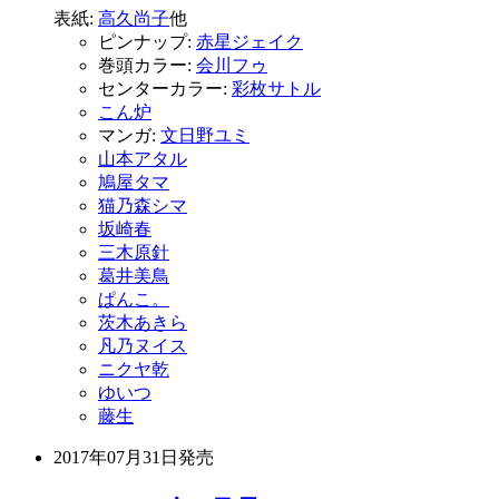
表紙:
高久尚子
他
ピンナップ:
赤星ジェイク
巻頭カラー:
会川フゥ
センターカラー:
彩枚サトル
こん炉
マンガ:
文日野ユミ
山本アタル
鳩屋タマ
猫乃森シマ
坂崎春
三木原針
葛井美鳥
ぱんこ。
茨木あきら
凡乃ヌイス
ニクヤ乾
ゆいつ
藤生
2017年07月31日
発売