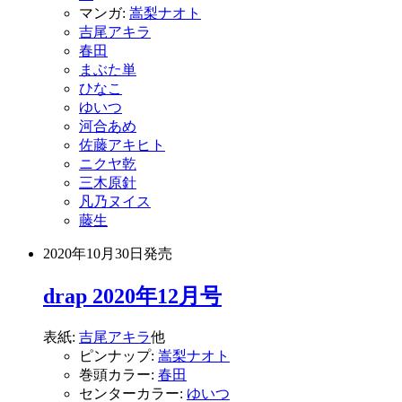
マンガ:
嵩梨ナオト
吉尾アキラ
春田
まぶた単
ひなこ
ゆいつ
河合あめ
佐藤アキヒト
ニクヤ乾
三木原針
凡乃ヌイス
藤生
2020年10月30日
発売
drap 2020年12月号
表紙:
吉尾アキラ
他
ピンナップ:
嵩梨ナオト
巻頭カラー:
春田
センターカラー:
ゆいつ