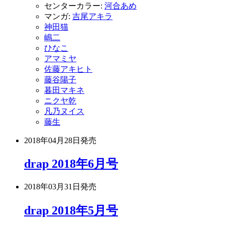
センターカラー:
河合あめ
マンガ:
吉尾アキラ
神田猫
嶋二
ひなこ
アマミヤ
佐藤アキヒト
藤谷陽子
暮田マキネ
ニクヤ乾
凡乃ヌイス
藤生
2018年04月28日
発売
drap 2018年6月号
2018年03月31日
発売
drap 2018年5月号