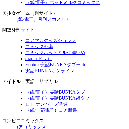
（紙/電子）ホットミルクコミックス
美少女ゲーム（別サイト）
（紙/電子）月刊メガストア
関連外部サイト
コアマガグッズショップ
コミック外楽
コミックホットミルク濃いめ
drap（ドラ）
Youtube実話BUNKAタブーch.
実話BUNKAオンライン
アイドル・実話・サブカル
（紙/電子）実話BUNKAタブー
（紙/電子）実話BUNKA超タブー
ロト ナンバーズ関連
（紙/一部電子）コア新書
コンビニコミックス
コアコミックス