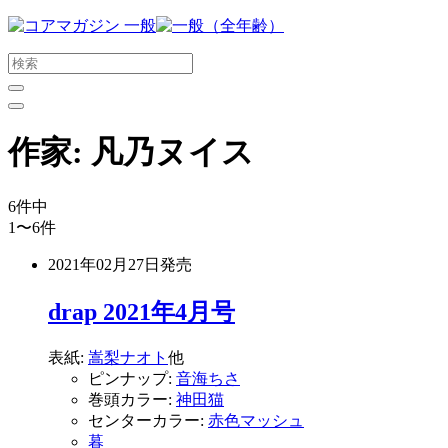
メ
イ
ン
コ
ン
テ
作家:
凡乃ヌイス
ン
ツ
に
6
件中
ス
1〜6
件
キ
ッ
2021年02月27日
発売
プ
す
drap 2021年4月号
る
表紙:
嵩梨ナオト
他
ピンナップ:
音海ちさ
巻頭カラー:
神田猫
センターカラー:
赤色マッシュ
暮