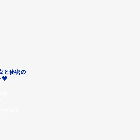
少女と秘密の
ト♥
PON
o
ル
ーらかんす