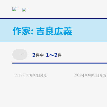
メ
イ
ン
コ
ン
作家:
吉良広義
テ
ン
ツ
に
2
1〜2
ス
件中
件
キ
ッ
プ
2019年05月02日
発売
2019年03月01日
発売
す
る