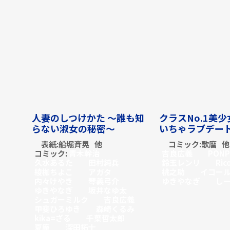
人妻のしつけかた ～誰も知
クラスNo.1美
らない淑女の秘密～
いちゃラブデー
表紙:
船堀斉晃
他
コミック:
歌麿
他
コミック:
青木幹治
吉良広義
PON
久水あるた
田村純兵
鈴玉レンリ
Ric
綾枷ちよこ
アガタ
桃之助
イコー
内々けやき
琴義弓介
ゆきやなぎ
し
ゆきやなぎ
坂井なゆ太
シュガーミルク
吉良広義
甲斐ひろゆき
森崎くるみ
kika=ざる
千葉哲太郎
夏庵
深田拓士