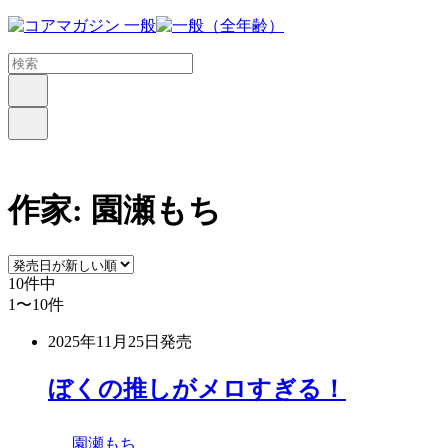
メ
イ
ン
コ
ン
テ
ン
ツ
に
作家:
園瀬もち
ス
キ
ッ
プ
10
件中
す
1〜10
件
る
2025年11月25日
発売
ぼくの推しがメロすぎる！
園瀬もち