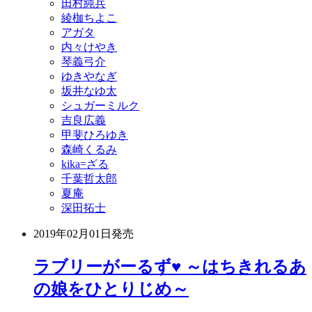
田村純兵
綾枷ちよこ
アガタ
内々けやき
琴義弓介
ゆきやなぎ
坂井なゆ太
シュガーミルク
吉良広義
甲斐ひろゆき
森崎くるみ
kika=ざる
千葉哲太郎
夏庵
深田拓士
2019年02月01日
発売
ラブリーがーるず♥ ～はちきれるあ
の娘をひとりじめ～