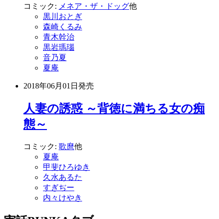
コミック:
メネア・ザ・ドッグ
他
黒川おとぎ
森崎くるみ
青木幹治
黒岩瑪瑙
音乃夏
夏庵
2018年06月01日
発売
人妻の誘惑 ～背徳に満ちる女の痴
態～
コミック:
歌麿
他
夏庵
甲斐ひろゆき
久水あるた
すぎぢー
内々けやき