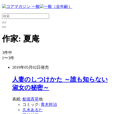
メ
イ
ン
コ
ン
テ
作家:
夏庵
ン
ツ
に
3
件中
ス
1〜3
件
キ
ッ
2019年05月02日
発売
プ
す
人妻のしつけかた ～誰も知らない
る
淑女の秘密～
表紙:
船堀斉晃
他
コミック:
青木幹治
久水あるた