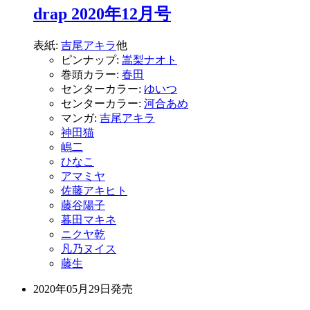
drap 2020年12月号
表紙:
吉尾アキラ
他
ピンナップ:
嵩梨ナオト
巻頭カラー:
春田
センターカラー:
ゆいつ
センターカラー:
河合あめ
マンガ:
吉尾アキラ
神田猫
嶋二
ひなこ
アマミヤ
佐藤アキヒト
藤谷陽子
暮田マキネ
ニクヤ乾
凡乃ヌイス
藤生
2020年05月29日
発売