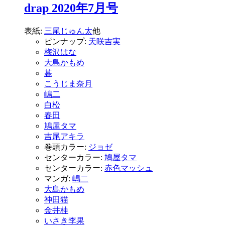
drap 2020年7月号
表紙:
三尾じゅん太
他
ピンナップ:
天咲吉実
梅沢はな
大島かもめ
暮
こうじま奈月
嶋二
白松
春田
鳩屋タマ
吉尾アキラ
巻頭カラー:
ジョゼ
センターカラー:
鳩屋タマ
センターカラー:
赤色マッシュ
マンガ:
嶋二
大島かもめ
神田猫
金井桂
いさき李果