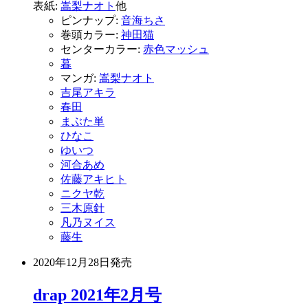
表紙:
嵩梨ナオト
他
ピンナップ:
音海ちさ
巻頭カラー:
神田猫
センターカラー:
赤色マッシュ
暮
マンガ:
嵩梨ナオト
吉尾アキラ
春田
まぶた単
ひなこ
ゆいつ
河合あめ
佐藤アキヒト
ニクヤ乾
三木原針
凡乃ヌイス
藤生
2020年12月28日
発売
drap 2021年2月号