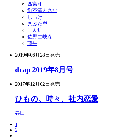
四宮和
御茶漬わさび
しっけ
まぶた単
こん炉
佐野由岐彦
藤生
2019年06月28日
発売
drap 2019年8月号
2017年12月02日
発売
ひもの、時々、社内恋愛
春田
1
2