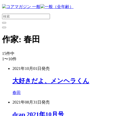
メ
イ
ン
コ
ン
テ
作家:
春田
ン
ツ
に
15
件中
ス
1〜10
件
キ
ッ
2021年10月01日
発売
プ
す
大好きだよ、メンヘラくん
る
春田
2021年08月31日
発売
drap 2021年10月号