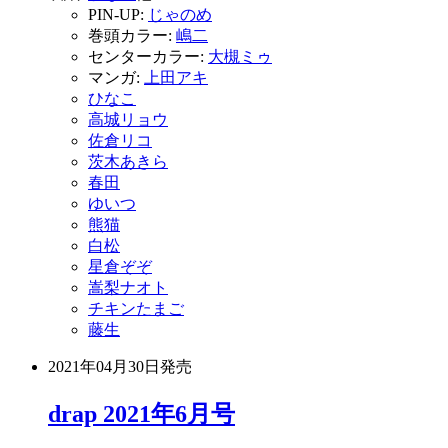
PIN-UP:
じゃのめ
巻頭カラー:
嶋二
センターカラー:
大槻ミゥ
マンガ:
上田アキ
ひなこ
高城リョウ
佐倉リコ
茨木あきら
春田
ゆいつ
熊猫
白松
星倉ぞぞ
嵩梨ナオト
チキンたまご
藤生
2021年04月30日
発売
drap 2021年6月号