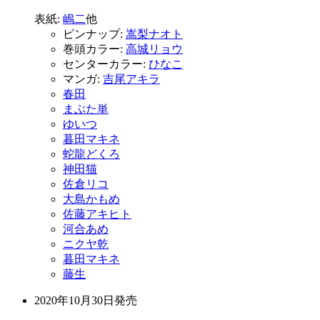
表紙:
嶋二
他
ピンナップ:
嵩梨ナオト
巻頭カラー:
高城リョウ
センターカラー:
ひなこ
マンガ:
吉尾アキラ
春田
まぶた単
ゆいつ
暮田マキネ
蛇龍どくろ
神田猫
佐倉リコ
大島かもめ
佐藤アキヒト
河合あめ
ニクヤ乾
暮田マキネ
藤生
2020年10月30日
発売