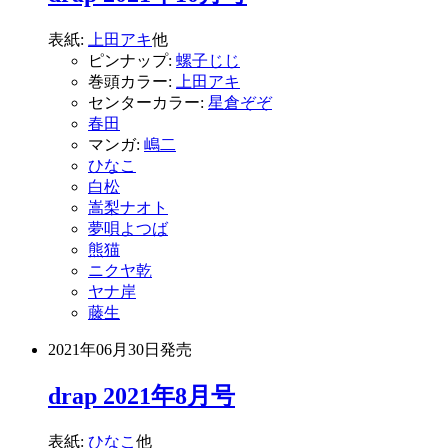
表紙:
上田アキ
他
ピンナップ:
螺子じじ
巻頭カラー:
上田アキ
センターカラー:
星倉ぞぞ
春田
マンガ:
嶋二
ひなこ
白松
嵩梨ナオト
夢唄よつば
熊猫
ニクヤ乾
ヤナ岸
藤生
2021年06月30日
発売
drap 2021年8月号
表紙:
ひなこ
他