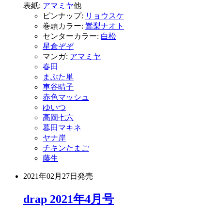
表紙:
アマミヤ
他
ピンナップ:
リョウスケ
巻頭カラー:
嵩梨ナオト
センターカラー:
白松
星倉ぞぞ
マンガ:
アマミヤ
春田
まぶた単
車谷晴子
赤色マッシュ
ゆいつ
高岡七六
暮田マキネ
ヤナ岸
チキンたまご
藤生
2021年02月27日
発売
drap 2021年4月号