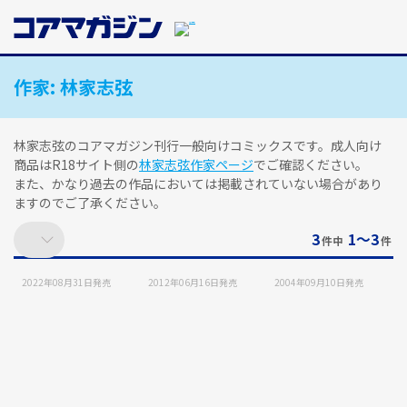
メ
イ
ン
コ
作家:
林家志弦
ン
テ
ン
ツ
林家志弦のコアマガジン刊行一般向けコミックスです。成人向け
に
商品はR18サイト側の
林家志弦作家ページ
でご確認ください。
ス
また、かなり過去の作品においては掲載されていない場合があり
キ
ますのでご了承ください。
ッ
プ
3
1〜3
件中
件
す
る
2022年08月31日
発売
2012年06月16日
発売
2004年09月10日
発売