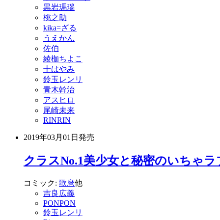
黒岩瑪瑙
桃之助
kika=ざる
うえかん
佐伯
綾枷ちよこ
十はやみ
鈴玉レンリ
青木幹治
アスヒロ
尾崎未来
RINRIN
2019年03月01日
発売
クラスNo.1美少女と秘密のいちゃラ
コミック:
歌麿
他
吉良広義
PONPON
鈴玉レンリ