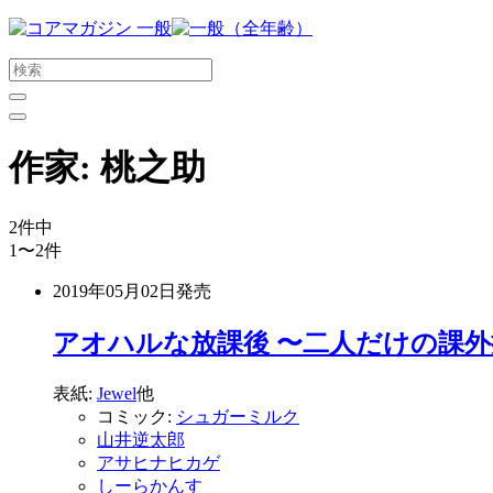
メ
イ
ン
コ
ン
テ
作家:
桃之助
ン
ツ
に
2
件中
ス
1〜2
件
キ
ッ
2019年05月02日
発売
プ
す
アオハルな放課後 〜二人だけの課外
る
表紙:
Jewel
他
コミック:
シュガーミルク
山井逆太郎
アサヒナヒカゲ
しーらかんす