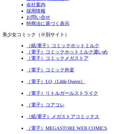
会社案内
採用情報
お問い合せ
特商法に基づく表示
美少女コミック（※別サイト）
（紙/電子）コミックホットミルク
（電子）コミックホットミルク濃いめ
（電子）コミックメガストア
（電子）コミック外楽
（電子）LQ（Little Queen）
（電子）リトルガールストライク
（電子）コアコレ
（紙/電子）メガストアコミックス
（電子）MEGASTORE WEB COMICS