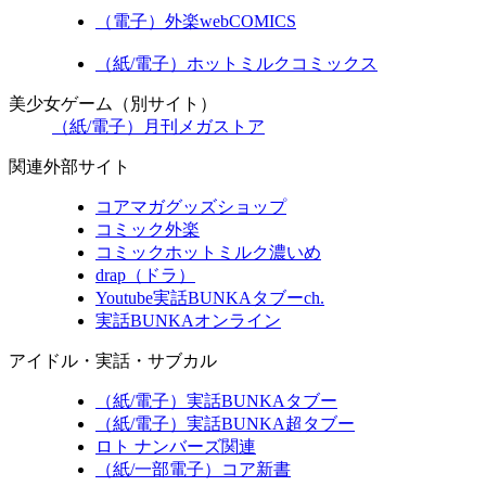
（電子）外楽webCOMICS
（紙/電子）ホットミルクコミックス
美少女ゲーム（別サイト）
（紙/電子）月刊メガストア
関連外部サイト
コアマガグッズショップ
コミック外楽
コミックホットミルク濃いめ
drap（ドラ）
Youtube実話BUNKAタブーch.
実話BUNKAオンライン
アイドル・実話・サブカル
（紙/電子）実話BUNKAタブー
（紙/電子）実話BUNKA超タブー
ロト ナンバーズ関連
（紙/一部電子）コア新書