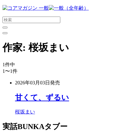
メ
イ
ン
コ
ン
テ
作家:
桜坂まい
ン
ツ
に
1
件中
ス
1〜1
件
キ
ッ
2026年03月03日
発売
プ
す
甘くて、ずるい
る
桜坂まい
実話BUNKAタブー