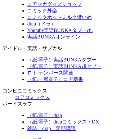
コアマガグッズショップ
コミック外楽
コミックホットミルク濃いめ
drap（ドラ）
Youtube実話BUNKAタブーch.
実話BUNKAオンライン
アイドル・実話・サブカル
（紙/電子）実話BUNKAタブー
（紙/電子）実話BUNKA超タブー
ロト ナンバーズ関連
（紙/一部電子）コア新書
コンビニコミックス
コアコミックス
ボーイズラブ
（紙/電子）drap
（紙/電子）drapコミックス・DX
雑誌「drap」定期購読