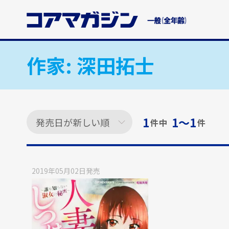
メ
イ
ン
コ
ン
作家:
深田拓士
テ
ン
ツ
に
ス
1
1〜1
件中
件
キ
ッ
プ
す
2019年05月02日
発売
る