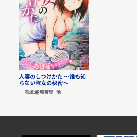
人妻のしつけかた ～誰も知
らない淑女の秘密～
表紙:
船堀斉晃
他