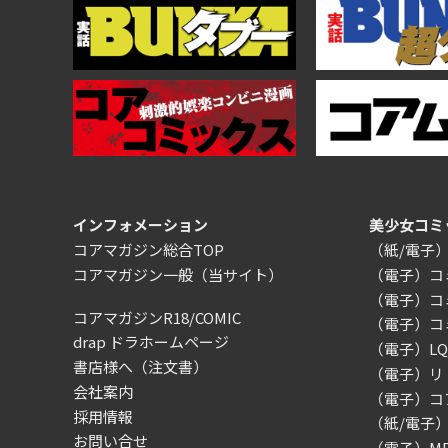
インフォメーション
美少女コミ
コアマガジン総合TOP
（紙/電子
コアマガジン一般
（当サイト）
（電子）コ
（電子）コ
コアマガジンR18/COMIC
（電子）コ
drap ドラホームページ
（電子）LQ（
書店様へ（注文書）
（電子）リ
会社案内
（電子）コ
採用情報
（紙/電子
お問い合せ
（電子）MEG