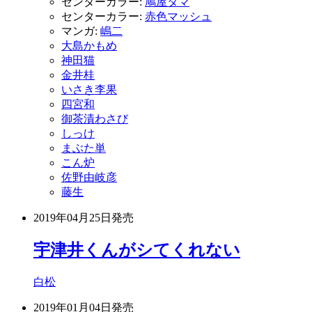
センターカラー:
鳩屋タマ
センターカラー:
赤色マッシュ
マンガ:
嶋二
大島かもめ
神田猫
金井桂
いさき李果
四宮和
御茶漬わさび
しっけ
まぶた単
こん炉
佐野由岐彦
藤生
2019年04月25日
発売
宇津井くんがシてくれない
白松
2019年01月04日
発売