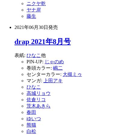
ニクヤ乾
ヤナ岸
藤生
2021年06月30日
発売
drap 2021年8月号
表紙:
ひなこ
他
PIN-UP:
じゃのめ
巻頭カラー:
嶋二
センターカラー:
大槻ミゥ
マンガ:
上田アキ
ひなこ
高城リョウ
佐倉リコ
茨木あきら
春田
ゆいつ
熊猫
白松