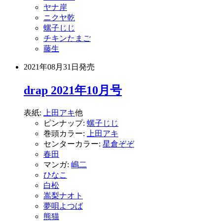
ヤナ岸
ニクヤ乾
螺子じじ
チキンたまご
藤生
2021年08月31日
発売
drap 2021年10月号
表紙:
上田アキ
他
ピンナップ:
螺子じじ
巻頭カラー:
上田アキ
センターカラー:
星倉ぞぞ
春田
マンガ:
嶋二
ひなこ
白松
嵩梨ナオト
夢唄よつば
熊猫