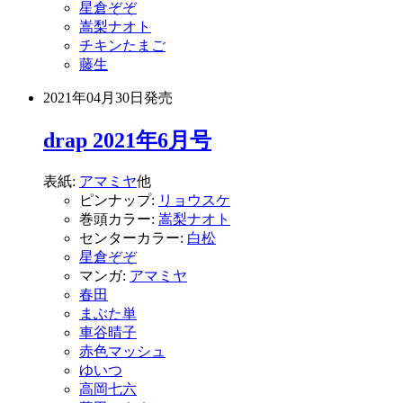
星倉ぞぞ
嵩梨ナオト
チキンたまご
藤生
2021年04月30日
発売
drap 2021年6月号
表紙:
アマミヤ
他
ピンナップ:
リョウスケ
巻頭カラー:
嵩梨ナオト
センターカラー:
白松
星倉ぞぞ
マンガ:
アマミヤ
春田
まぶた単
車谷晴子
赤色マッシュ
ゆいつ
高岡七六