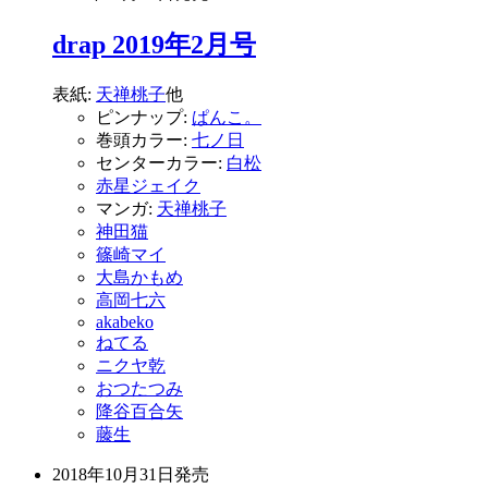
drap 2019年2月号
表紙:
天禅桃子
他
ピンナップ:
ぱんこ。
巻頭カラー:
七ノ日
センターカラー:
白松
赤星ジェイク
マンガ:
天禅桃子
神田猫
篠崎マイ
大島かもめ
高岡七六
akabeko
ねてる
ニクヤ乾
おつたつみ
降谷百合矢
藤生
2018年10月31日
発売