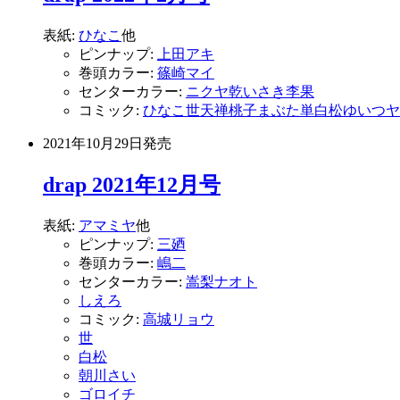
表紙:
ひなこ
他
ピンナップ:
上田アキ
巻頭カラー:
篠崎マイ
センターカラー:
ニクヤ乾
いさき李果
コミック:
ひなこ
世
天禅桃子
まぶた単
白松
ゆいつ
ヤ
2021年10月29日
発売
drap 2021年12月号
表紙:
アマミヤ
他
ピンナップ:
三廼
巻頭カラー:
嶋二
センターカラー:
嵩梨ナオト
しえろ
コミック:
高城リョウ
世
白松
朝川さい
ゴロイチ