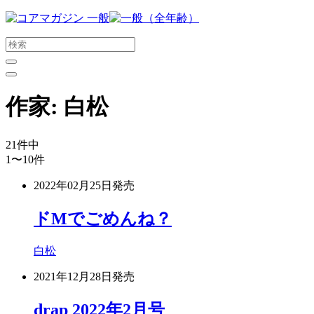
メ
イ
ン
コ
ン
テ
作家:
白松
ン
ツ
に
21
件中
ス
1〜10
件
キ
ッ
2022年02月25日
発売
プ
す
ドMでごめんね？
る
白松
2021年12月28日
発売
drap 2022年2月号