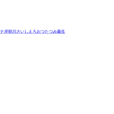
ナ岸
朝川さい
しえろ
おつたつみ
藤生