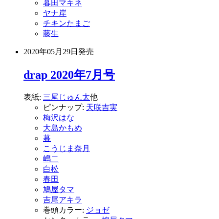
暮田マキネ
ヤナ岸
チキンたまご
藤生
2020年05月29日
発売
drap 2020年7月号
表紙:
三尾じゅん太
他
ピンナップ:
天咲吉実
梅沢はな
大島かもめ
暮
こうじま奈月
嶋二
白松
春田
鳩屋タマ
吉尾アキラ
巻頭カラー:
ジョゼ