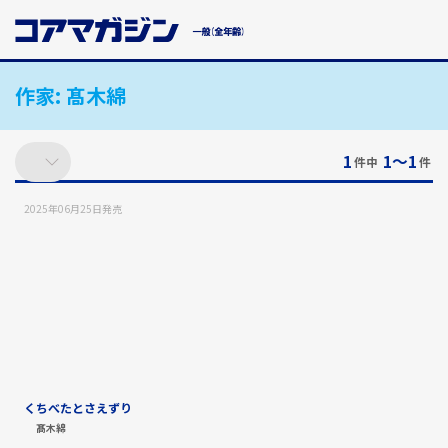
メ
イ
ン
コ
作家:
髙木綿
ン
テ
ン
ツ
1
1〜1
件中
件
に
ス
2025年06月25日
発売
キ
ッ
プ
す
る
くちべたとさえずり
髙木綿