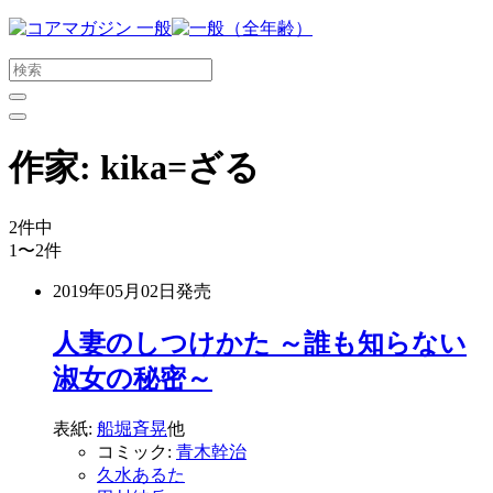
メ
イ
ン
コ
ン
テ
作家:
kika=ざる
ン
ツ
に
2
件中
ス
1〜2
件
キ
ッ
2019年05月02日
発売
プ
す
人妻のしつけかた ～誰も知らない
る
淑女の秘密～
表紙:
船堀斉晃
他
コミック:
青木幹治
久水あるた