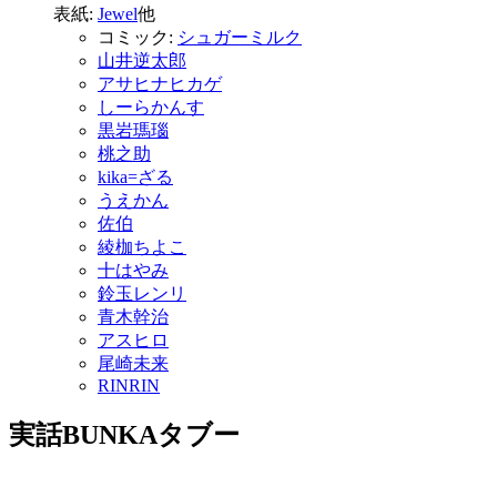
表紙:
Jewel
他
コミック:
シュガーミルク
山井逆太郎
アサヒナヒカゲ
しーらかんす
黒岩瑪瑙
桃之助
kika=ざる
うえかん
佐伯
綾枷ちよこ
十はやみ
鈴玉レンリ
青木幹治
アスヒロ
尾崎未来
RINRIN
実話BUNKAタブー