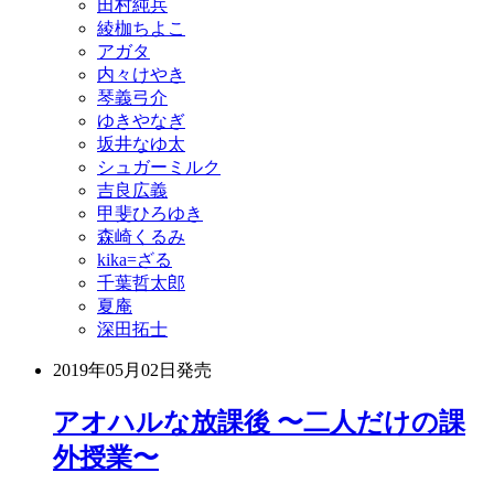
田村純兵
綾枷ちよこ
アガタ
内々けやき
琴義弓介
ゆきやなぎ
坂井なゆ太
シュガーミルク
吉良広義
甲斐ひろゆき
森崎くるみ
kika=ざる
千葉哲太郎
夏庵
深田拓士
2019年05月02日
発売
アオハルな放課後 〜二人だけの課
外授業〜