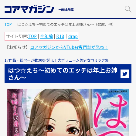
メ
イ
ン
コ
TOP
はつ☆えち～初めてのエッチは年上お姉さん～（歌麿、他）
ン
テ
サイト切替:
TOP
|
全年齢
|
R18
｜
drap
ン
【お知らせ】
コアマガジンからVTuber専門誌が発売！
ツ
に
ス
17作品・総ページ数300P超え！大ボリューム美少女コミック集
キ
はつ☆えち～初めてのエッチは年上お姉
ッ
さん～
プ
す
る