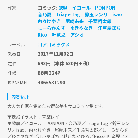
コミック:
歌麿
イコール
PONPON
作家
音乃夏
Triage Tag
鈴玉レンリ
isao
内々けやき
尾崎未来
千葉哲太郎
しーらかんす
ゆきやなぎ
江戸屋ぽち
Rico
叶竜児
アシオ
コアコミックス
レーベル
2017年11月02日
発売日
693円
（本体 630円＋税）
定価
B6判 324P
仕様
4866531290
ISBN/JAN
内容紹介
大人気作家を集めたお得な美少女コミック集です。
▼表紙イラスト：草壁レイ
▼歌麿／イコール／PONPON／音乃夏／Triage Tag／鈴玉レン
リ／isao／内々けやき／尾崎未来／千葉哲太郎／しーらかんす
／ゆきやなぎ／江戸屋ぽち／秋月たかひろ／Rico／叶竜児／ア