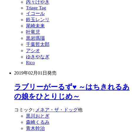
内々けやき
Triage Tag
イコール
鈴玉レンリ
尾崎未来
叶竜児
黒岩瑪瑙
千葉哲太郎
アシオ
ゆきやなぎ
Rico
2019年02月01日
発売
ラブリーがーるず♥ ～はちきれるあ
の娘をひとりじめ～
コミック:
メネア・ザ・ドッグ
他
黒川おとぎ
森崎くるみ
青木幹治