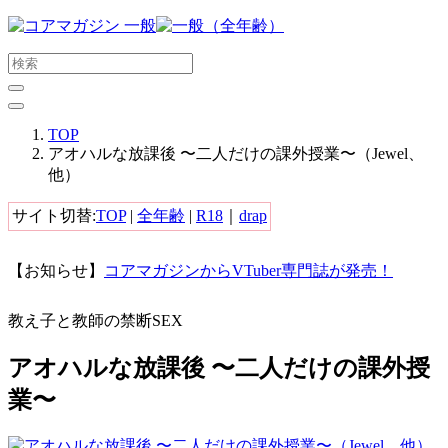
メ
イ
ン
コ
ン
テ
TOP
ン
アオハルな放課後 〜二人だけの課外授業〜（Jewel、
ツ
他）
に
ス
サイト切替:
TOP
|
全年齢
|
R18
｜
drap
キ
ッ
【お知らせ】
コアマガジンからVTuber専門誌が発売！
プ
す
る
教え子と教師の禁断SEX
アオハルな放課後 〜二人だけの課外授
業〜