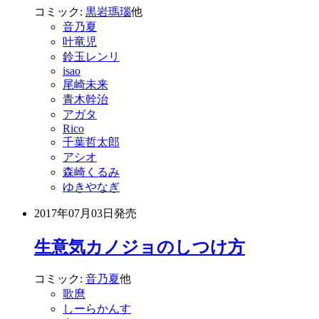
コミック:
黒岩瑪瑙
他
音乃夏
叶竜児
鈴玉レンリ
isao
尾崎未来
青木幹治
アガタ
Rico
千葉哲太郎
アシオ
森崎くるみ
ゆきやなぎ
2017年07月03日
発売
生意気カノジョのしつけ方
コミック:
音乃夏
他
歌麿
しーらかんす