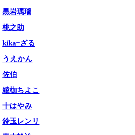
黒岩瑪瑙
桃之助
kika=ざる
うえかん
佐伯
綾枷ちよこ
十はやみ
鈴玉レンリ