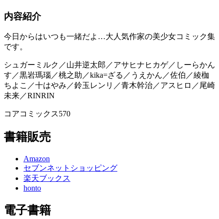
内容紹介
今日からはいつも一緒だよ…大人気作家の美少女コミック集
です。
シュガーミルク／山井逆太郎／アサヒナヒカゲ／しーらかん
す／黒岩瑪瑙／桃之助／kika=ざる／うえかん／佐伯／綾枷
ちよこ／十はやみ／鈴玉レンリ／青木幹治／アスヒロ／尾崎
未来／RINRIN
コアコミックス570
書籍販売
Amazon
セブンネットショッピング
楽天ブックス
honto
電子書籍