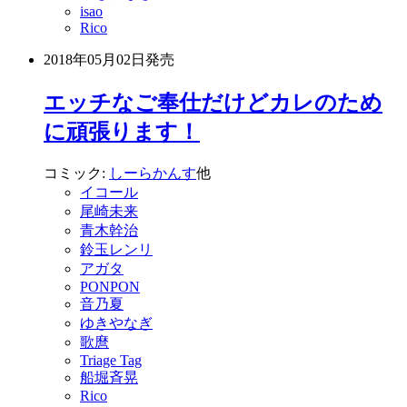
isao
Rico
2018年05月02日
発売
エッチなご奉仕だけどカレのため
に頑張ります！
コミック:
しーらかんす
他
イコール
尾崎未来
青木幹治
鈴玉レンリ
アガタ
PONPON
音乃夏
ゆきやなぎ
歌麿
Triage Tag
船堀斉晃
Rico