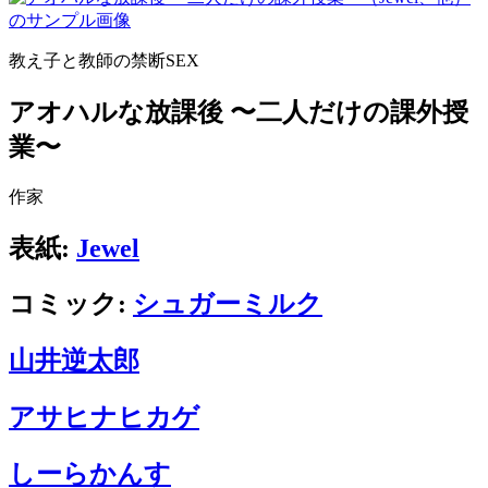
教え子と教師の禁断SEX
アオハルな放課後 〜二人だけの課外授
業〜
作家
表紙:
Jewel
コミック:
シュガーミルク
山井逆太郎
アサヒナヒカゲ
しーらかんす