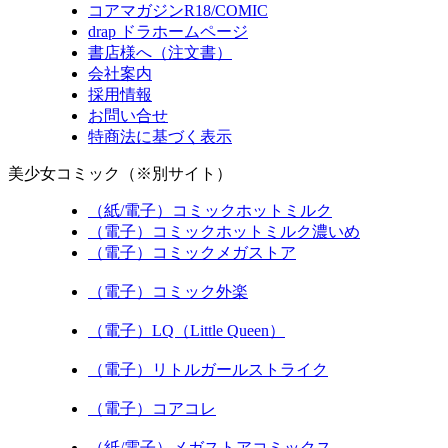
コアマガジンR18/COMIC
drap ドラホームページ
書店様へ（注文書）
会社案内
採用情報
お問い合せ
特商法に基づく表示
美少女コミック（※別サイト）
（紙/電子）コミックホットミルク
（電子）コミックホットミルク濃いめ
（電子）コミックメガストア
（電子）コミック外楽
（電子）LQ（Little Queen）
（電子）リトルガールストライク
（電子）コアコレ
（紙/電子）メガストアコミックス