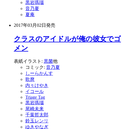
黒岩瑪瑙
音乃夏
夏庵
2017年03月02日
発売
クラスのアイドルが俺の彼女でゴ
メン
表紙イラスト:
黒菌
他
コミック:
音乃夏
しーらかんす
歌麿
内々けやき
イコール
Triage Tag
黒岩瑪瑙
尾崎未来
千葉哲太郎
鈴玉レンリ
ゆきやなぎ