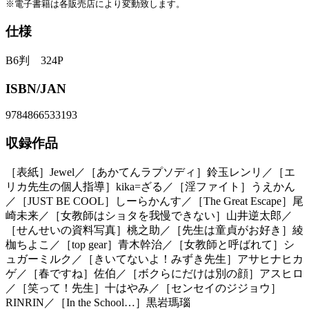
※電子書籍は各販売店により変動致します。
仕様
B6判 324P
ISBN/JAN
9784866533193
収録作品
［表紙］Jewel／［あかてんラプソディ］鈴玉レンリ／［エ
リカ先生の個人指導］kika=ざる／［淫ファイト］うえかん
／［JUST BE COOL］しーらかんす／［The Great Escape］尾
崎未来／［女教師はショタを我慢できない］山井逆太郎／
［せんせいの資料写真］桃之助／［先生は童貞がお好き］綾
枷ちよこ／［top gear］青木幹治／［女教師と呼ばれて］シ
ュガーミルク／［きいてないよ！みずき先生］アサヒナヒカ
ゲ／［春ですね］佐伯／［ボクらにだけは別の顔］アスヒロ
／［笑って！先生］十はやみ／［センセイのジジョウ］
RINRIN／［In the School…］黒岩瑪瑙