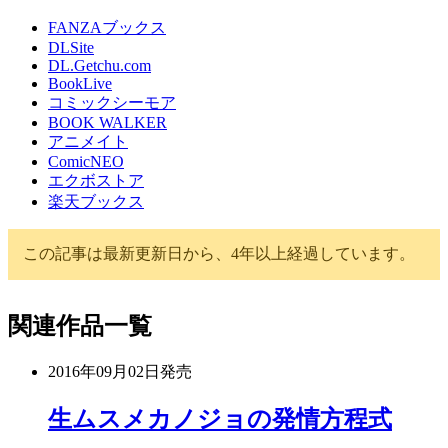
FANZAブックス
DLSite
DL.Getchu.com
BookLive
コミックシーモア
BOOK WALKER
アニメイト
ComicNEO
エクボストア
楽天ブックス
この記事は最新更新日から、4年以上経過しています。
関連作品一覧
2016年09月02日
発売
生ムスメカノジョの発情方程式