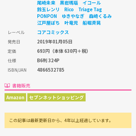
尾崎未来
黒岩瑪瑙
イコール
鈴玉レンリ
Rico
Triage Tag
PONPON
ゆきやなぎ
森崎くるみ
江戸屋ぽち
叶竜児
船堀斉晃
コアコミックス
レーベル
2019年01月05日
発売日
693円
（本体 630円＋税）
定価
B6判 324P
仕様
4866532785
ISBN/JAN
書籍販売
Amazon
セブンネットショッピング
この記事は最新更新日から、4年以上経過しています。