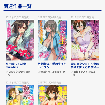
関連作品一覧
2016年03月02日
発売
2016年07月02日
発売
2018年12月01日
発売
がーぱら！Girls
性活指導・愛の生イキ
妻のカクシゴト～女は
Paradise
レッスン
情欲を抑えられない～
コミック:
ゆきやなぎ
表紙イラスト:
isao
他
表紙イラスト:
おじょ
他
他
2017年08月02日
発売
2017年01月06日
発売