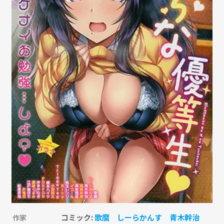
コミック:
歌麿
しーらかんす
青木幹治
作家