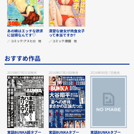
あの娘はエッチな欲求
清楚な彼女が肉食女子
に従順なんです♡
って本当ですか?
コミック:
アスヒロ
他
コミック:
歌麿
他
おすすめ作品
2026年07月31日
発売
2026年07月16日
発売
2026年08月17日
発売
実話BUNKA超タブー
実話BUNKAタブー
実話BUNKAタブー