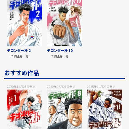
テコンダー朴 2
テコンダー朴 10
作:
白正男
他
作:
白正男
他
おすすめ作品
2020年12月25日
発売
2022年07月25日
発売
2025年01月24日
発売