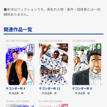
●本作はフィクションです。実在の人物・事件・団体等とは一切
関係ありません。
関連作品一覧
2021年02月25日
発売
2025年01月24日
発売
2022年07月25日
発売
テコンダー朴 5
テコンダー朴 11
テコンダー朴 8
作:
白正男
他
作:
白正男
他
作:
白正男
他
2020年12月25日
発売
2024年01月25日
発売