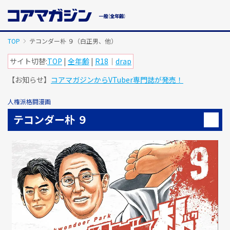
メ
イ
ン
コ
TOP
テコンダー朴 ９（白正男、他）
ン
テ
サイト切替:
TOP
|
全年齢
|
R18
｜
drap
ン
【お知らせ】
コアマガジンからVTuber専門誌が発売！
ツ
に
ス
人権派格闘漫画
キ
テコンダー朴 ９
ッ
プ
す
る