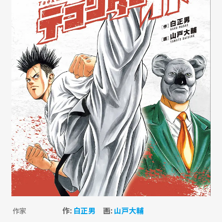
作:
白正男
画:
山戸大輔
作家