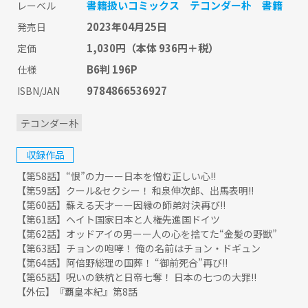
書籍扱いコミックス
テコンダー朴
書籍
レーベル
2023年04月25日
発売日
1,030円
（本体 936円＋税）
定価
B6判 196P
仕様
9784866536927
ISBN/JAN
テコンダー朴
収録作品
【第58話】“恨”の力ーー日本を憎む正しい心!!
【第59話】クール&セクシー！ 和泉伸次郎、出馬表明!!
【第60話】蘇える天才ーー因縁の師弟対決再び!!
【第61話】ヘイト国家日本と人権先進国ドイツ
【第62話】オッドアイの男ーー人の心を捨てた“金髪の野獣”
【第63話】チョンの咆哮！ 俺の名前はチョン・ドギュン
【第64話】阿倍野総理の国葬！ “御前死合”再び!!
【第65話】呪いの鉄杭と日帝七奪！ 日本の七つの大罪!!
【外伝】『覇皇本紀』第8話