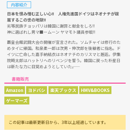
内容紹介
日本を恨み憎む正しい心!! 人権先進国ドイツはネオナチが跋
扈するこの世の地獄!!
劣等民族チョッパリは韓国に謝罪と献金をしろ!!
神に選ばれし男マ■ームーン ヤマモト議員参戦!!
覇皇会館武闘大会の開催が宣言された。ソムチャイは修行のた
めタイに帰国。和泉柔一郎は次男・伸次郎を後継者に指名。ド
イツに亡命した嘉手納結衣はネオナチのカリスマと邂逅。伊集
院畸太郎はハットリへのリベンジを誓う。韓国に戻った朴星日
は新たな力に目覚めようとしていた――。
書籍販売
Amazon
ヨドバシ
楽天ブックス
HMV&BOOKS
ゲーマーズ
この記事は最新更新日から、3年以上経過しています。