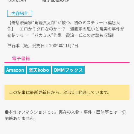
内容紹介
【奇想漫画家“駕籠真太郎”が放つ、初のミステリー巨編超大
作】 エロか？グロなのか…？ 漫画家の思いと現実の事件が
交錯する… “バカミス”作家 霞流一氏との対談も収録!!
単行本（紙）発売日：2009年11月7日
電子書籍
Amazon
楽天kobo
DMMブックス
この記事は最新更新日から、3年以上経過しています。
●本作はフィクションです。実在の人物・事件・団体等とは一切
関係ありません。