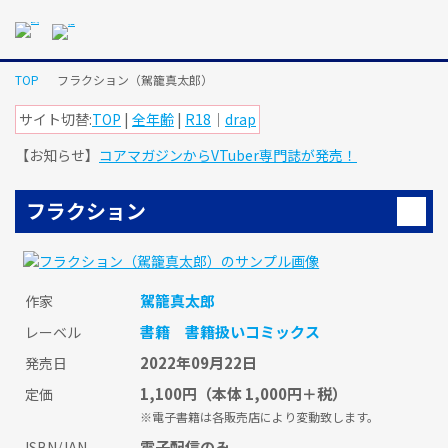
メ
イ
ン
コ
TOP
フラクション（駕籠真太郎）
ン
テ
サイト切替:
TOP
|
全年齢
|
R18
｜
drap
ン
【お知らせ】
コアマガジンからVTuber専門誌が発売！
ツ
に
ス
フラクション
キ
ッ
プ
す
駕籠真太郎
作家
る
書籍
書籍扱いコミックス
レーベル
2022年09月22日
発売日
1,100円
（本体 1,000円＋税）
定価
※電子書籍は各販売店により変動致します。
電子配信のみ
ISBN/JAN