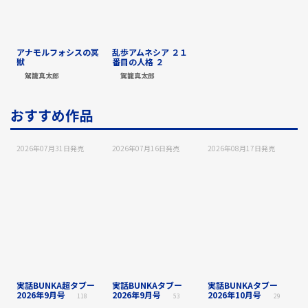
アナモルフォシスの冥
乱歩アムネシア ２１
獣
番目の人格 ２
駕籠真太郎
駕籠真太郎
おすすめ作品
2026年07月31日
発売
2026年07月16日
発売
2026年08月17日
発売
実話BUNKA超タブー
実話BUNKAタブー
実話BUNKAタブー
2026年9月号
2026年9月号
2026年10月号
118
53
29