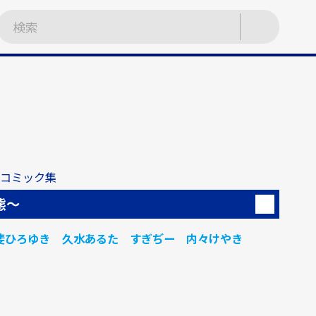
女コミック集
態～
斐ひろゆき
久水あるた
すぎぢー
内々けやき