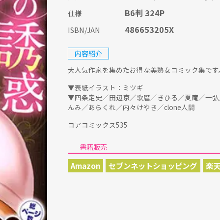
B6判 324P
仕様
486653205X
ISBN/JAN
内容紹介
大人気作家を集めたお得な美熟女コミック集です
▼表紙イラスト：ミツギ
▼四条定史／田辺京／歌麿／きひる／夏庵／一弘
んみ／あらくれ／内々けやき／clone人間
コアコミックス535
書籍販売
Amazon
セブンネットショッピング
楽