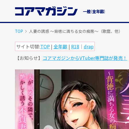
メ
イ
ン
コ
ン
TOP
人妻の誘惑 ～背徳に満ちる女の痴態～（歌麿、他）
テ
ン
サイト切替:
TOP
|
全年齢
|
R18
｜
drap
ツ
【お知らせ】
コアマガジンからVTuber専門誌が発売！
に
ス
キ
ッ
プ
す
る