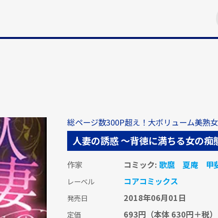
総ページ数300P超え！大ボリューム美熟
人妻の誘惑 ～背徳に満ちる女の痴
作家
コミック:
歌麿
夏庵
甲
コアコミックス
レーベル
2018年06月01日
発売日
693円
（本体 630円＋税）
定価