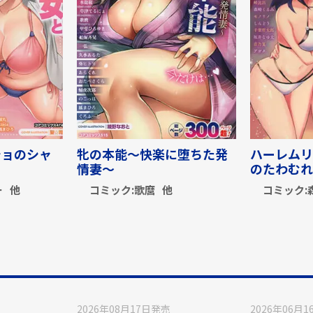
ショのシャ
牝の本能～快楽に堕ちた発
ハーレムリ
情妻～
のたわむれ
ー
他
コミック:
歌麿
他
コミック:
2026年08月17日
発売
2026年06月1