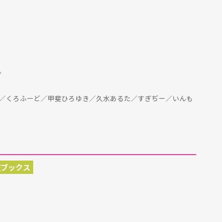
。
／くろふーど／甲斐ひろゆき／久水あるた／すぎぢー／いんも
天ブックス