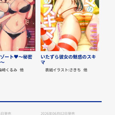
ゾート♥～秘密
いたずら彼女の魅惑のスキ
～
マ
森崎くるみ
他
表紙イラスト:
さきち
他
6日
発売
2026年06月02日
発売