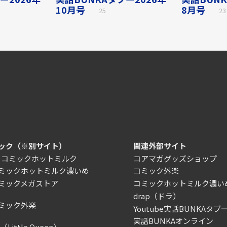
10月号
8月号
25
23
ック（※別サイト）
関連外部サイト
）コミックホットミルク
コアマガグッズショップ
ミックホットミルク濃いめ
コミック外楽
ミックメガストア
コミックホットミルク濃い
drap（ドラ）
ミック外楽
Youtube実話BUNKAタブー
実話BUNKAオンライン
Little Queen）