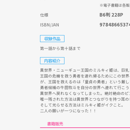
※電子書籍は各販
B6判 228P
仕様
9784866537
ISBN/JAN
収録作品
第一話から第十話まで
内容紹介
異世界・ニューギュー王国のミルキィ姫は、巨乳
王国の危機を救う勇者を連れ帰るためにこの世界
が、王国を救えるのは「童貞の勇者」という厳し
勇者候補の牛田牧斗を自分の世界へ連れて行こう
異世界へ戻れなくなってしまった。絶対絶命のピ
唯一残された方法は異世界とつながりを持つ耳の
そして光らせる方法はミルキィ姫がイクこと。
二人の願いが一つになった！！
書籍販売