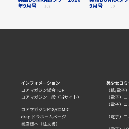
年9月号
9月号
102
50
インフォメーション
美少女コミ
コアマガジン総合TOP
（紙/電子
コアマガジン一般
（当サイト）
（電子）コ
（電子）コ
コアマガジンR18/COMIC
drap ドラホームページ
（電子）コ
書店様へ（注文書）
（電子）LQ（