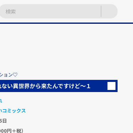
ション♡
れない異世界から来たんですけど～１
れ
いコミックス
5日
900円＋税）