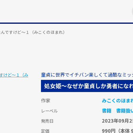
たんですけど～１（みこくのほまれ）
童貞に世界でイチバン楽しくて過酷なミッ
処女姫～なぜか童貞しか勇者にな
作家
みこくのほま
書籍
書籍扱
レーベル
2023年09月2
発売日
990円
（本体 
定価