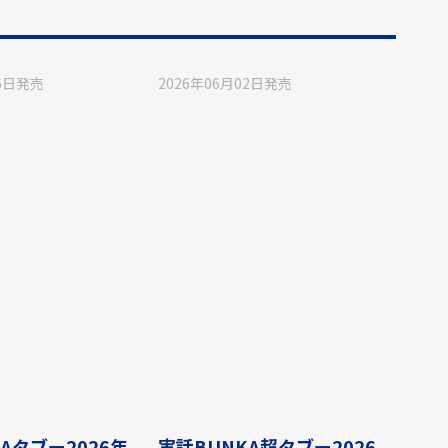
6日
発売
2026年06月02日
発売
Aタブー2026年
実話BUNKA超タブー2026