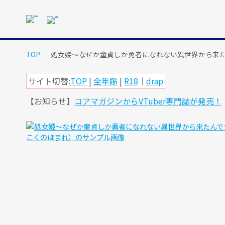
メ
イ
ン
コ
ン
TOP
処女姫～なぜか童貞しか勇者になれない異世界から来
テ
ン
サイト切替:
TOP
|
全年齢
|
R18
｜
drap
ツ
【お知らせ】
コアマガジンからVTuber専門誌が発売！
に
ス
キ
ッ
プ
す
る