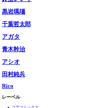
黒岩瑪瑙
千葉哲太郎
アガタ
青木幹治
アシオ
田村純兵
Rico
レーベル
コアコミックス