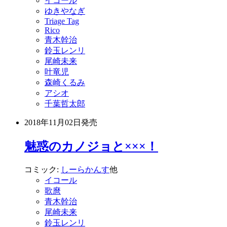
イコール
ゆきやなぎ
Triage Tag
Rico
青木幹治
鈴玉レンリ
尾崎未来
叶竜児
森崎くるみ
アシオ
千葉哲太郎
2018年11月02日
発売
魅惑のカノジョと×××！
コミック:
しーらかんす
他
イコール
歌麿
青木幹治
尾崎未来
鈴玉レンリ