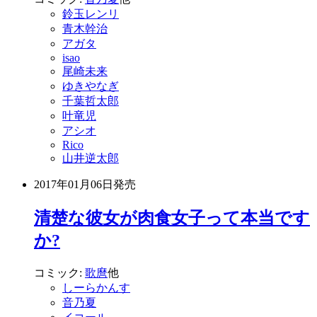
鈴玉レンリ
青木幹治
アガタ
isao
尾崎未来
ゆきやなぎ
千葉哲太郎
叶竜児
アシオ
Rico
山井逆太郎
2017年01月06日
発売
清楚な彼女が肉食女子って本当です
か?
コミック:
歌麿
他
しーらかんす
音乃夏