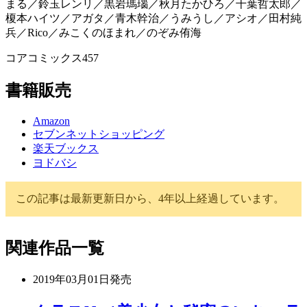
まる／鈴玉レンリ／黒岩瑪瑙／秋月たかひろ／千葉哲太郎／
榎本ハイツ／アガタ／青木幹治／うみうし／アシオ／田村純
兵／Rico／みこくのほまれ／のぞみ侑海
コアコミックス457
書籍販売
Amazon
セブンネットショッピング
楽天ブックス
ヨドバシ
この記事は最新更新日から、4年以上経過しています。
関連作品一覧
2019年03月01日
発売