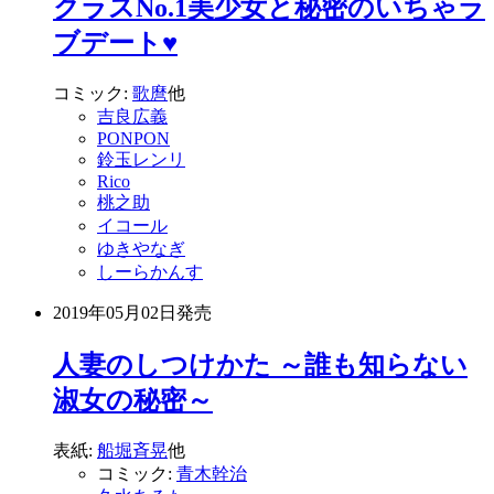
クラスNo.1美少女と秘密のいちゃラ
ブデート♥
コミック:
歌麿
他
吉良広義
PONPON
鈴玉レンリ
Rico
桃之助
イコール
ゆきやなぎ
しーらかんす
2019年05月02日
発売
人妻のしつけかた ～誰も知らない
淑女の秘密～
表紙:
船堀斉晃
他
コミック:
青木幹治