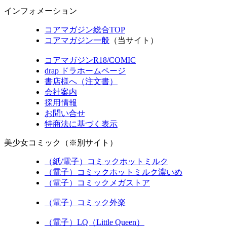
インフォメーション
コアマガジン総合TOP
コアマガジン一般
（当サイト）
コアマガジンR18/COMIC
drap ドラホームページ
書店様へ（注文書）
会社案内
採用情報
お問い合せ
特商法に基づく表示
美少女コミック（※別サイト）
（紙/電子）コミックホットミルク
（電子）コミックホットミルク濃いめ
（電子）コミックメガストア
（電子）コミック外楽
（電子）LQ（Little Queen）