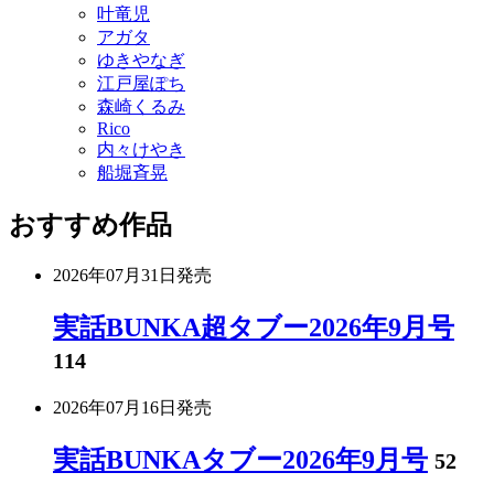
叶竜児
アガタ
ゆきやなぎ
江戸屋ぽち
森崎くるみ
Rico
内々けやき
船堀斉晃
おすすめ作品
2026年07月31日
発売
実話BUNKA超タブー2026年9月号
114
2026年07月16日
発売
実話BUNKAタブー2026年9月号
52