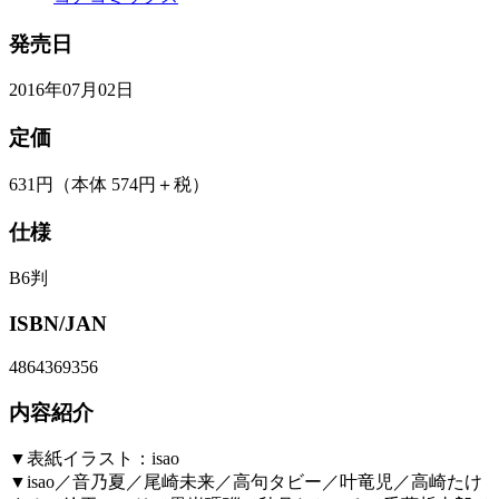
発売日
2016年07月02日
定価
631円
（本体 574円＋税）
仕様
B6判
ISBN/JAN
4864369356
内容紹介
▼表紙イラスト：isao
▼isao／音乃夏／尾崎未来／高句タビー／叶竜児／高崎たけ