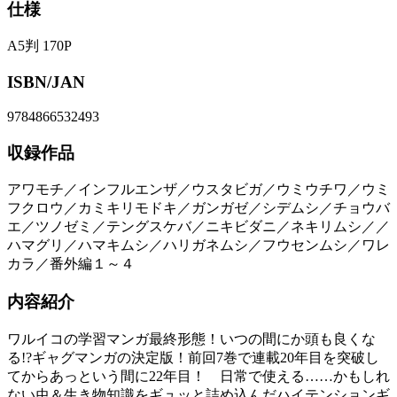
仕様
A5判 170P
ISBN/JAN
9784866532493
収録作品
アワモチ／インフルエンザ／ウスタビガ／ウミウチワ／ウミ
フクロウ／カミキリモドキ／ガンガゼ／シデムシ／チョウバ
エ／ツノゼミ／テングスケバ／ニキビダニ／ネキリムシ／／
ハマグリ／ハマキムシ／ハリガネムシ／フウセンムシ／ワレ
カラ／番外編１～４
内容紹介
ワルイコの学習マンガ最終形態！いつの間にか頭も良くな
る!?ギャグマンガの決定版！前回7巻で連載20年目を突破し
てからあっという間に22年目！ 日常で使える……かもしれ
ない虫＆生き物知識をギュッと詰め込んだハイテンションギ