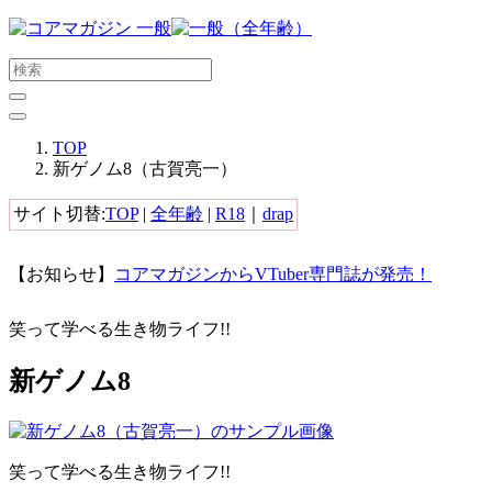
メ
イ
ン
コ
ン
テ
TOP
ン
新ゲノム8（古賀亮一）
ツ
に
サイト切替:
TOP
|
全年齢
|
R18
｜
drap
ス
キ
【お知らせ】
コアマガジンからVTuber専門誌が発売！
ッ
プ
す
笑って学べる生き物ライフ!!
る
新ゲノム8
笑って学べる生き物ライフ!!