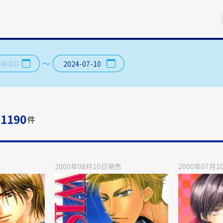
日付が選択されていません
2024年7月10日水曜日
〜
1190
件
2000年08月10日
発売
2000年07月1