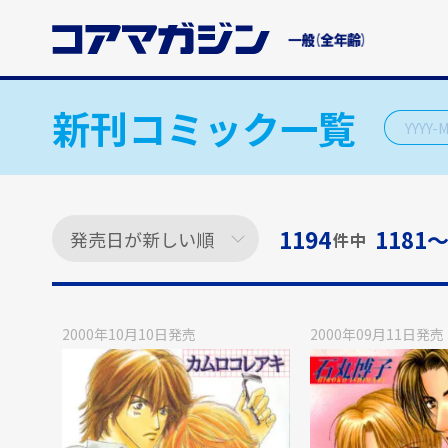
メ
イ
ン
コ
ン
新刊コミック一覧
テ
ン
ツ
に
ス
1194
1181〜
件中
キ
ッ
プ
す
2000年10月10日
発売
2000年09月11日
発売
る