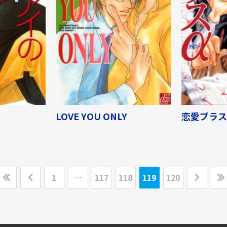
LOVE YOU ONLY
恋愛プラス
1
…
117
118
119
120