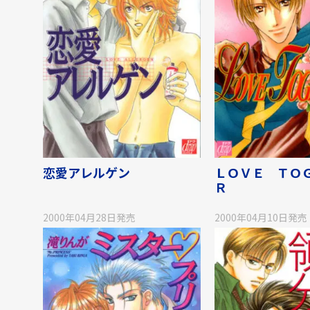
恋愛アレルゲン
ＬＯＶＥ ＴＯ
Ｒ
2000年04月28日
発売
2000年04月10日
発売