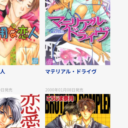
人
マテリアル・ドライヴ
0日
発売
2000年01月08日
発売