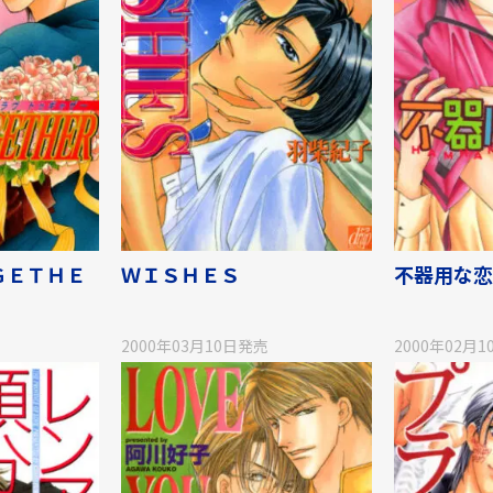
ＧＥＴＨＥ
ＷＩＳＨＥＳ
不器用な恋
2000年03月10日
発売
2000年02月1