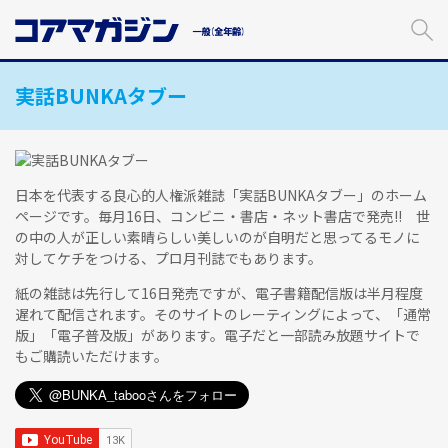
メ
イ
ン
コ
実話BUNKAタブー
ン
テ
ン
ツ
に
日本を代表する良心的人権派雑誌「実話BUNKAタブー」のホーム
ス
ページです。毎月16日、コンビニ・書店・ネット書店で発売!! 世
キ
の中の人が正しい素晴らしい美しいのが自明だと思ってるモノに
ッ
対してケチをつける、プロ月刊誌でもあります。
プ
す
紙の雑誌は先行して16日発売ですが、電子書籍配信版は半月程度
る
遅れて配信されます。そのサイトのレーティングによって、「通常
版」「電子普及版」があります。電子だと一部読み放題サイトで
もご購読いただけます。