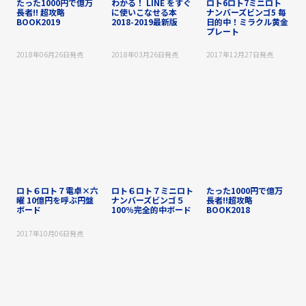
たった1000円で億万
わかる！ LINE をすぐ
ロト6ロト7ミニロト
長者!! 超攻略
に使いこなせる本
ナンバーズビンゴ5 毎
BOOK2019
2018-2019最新版
日的中！ミラクル黄金
プレート
2018年06月26日
発売
2018年03月26日
発売
2017年12月27日
発売
ロト６ロト７電卓×六
ロト６ロト７ミニロト
たった1000円で億万
曜 10億円を呼ぶ円盤
ナンバーズビンゴ５
長者!!超攻略
ボード
100％完全的中ボード
BOOK2018
2017年10月06日
発売