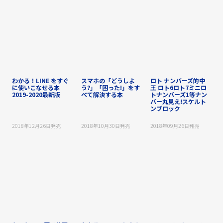
わかる！LINE をすぐ
スマホの「どうしよ
ロト ナンバーズ的中
に使いこなせる本
う?」「困った!」をす
王 ロト6ロト7ミニロ
2019-2020最新版
べて解決する本
トナンバーズ1等ナン
バー丸見え!スケルト
ンブロック
2018年12月26日
発売
2018年10月30日
発売
2018年09月26日
発売