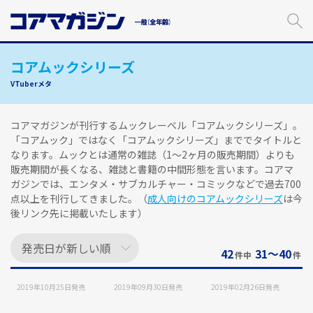
メ
イ
ン
コ
コアムックシリーズ
ン
テ
VTuberメタ
ン
ツ
に
コアマガジンが刊行するムックレーベル「コアムックシリーズ」。
ス
「コアムック」ではなく「コアムックシリーズ」まででタイトルと
キ
なります。ムックとは通常の雑誌（1～2ヶ月の販売期間）よりも
ッ
販売期間が長くなる、雑誌と書籍の中間形態を言います。コアマ
プ
ガジンでは、エンタメ・サブカルチャー・コミックなどで過去700
す
点以上を刊行してきました。（
成人向けのコアムックシリーズ
は今
る
後リンク先に掲載いたします）
42
31〜40
件中
件
2019年10月25日
発売
2019年09月30日
発売
2019年02月26日
発売