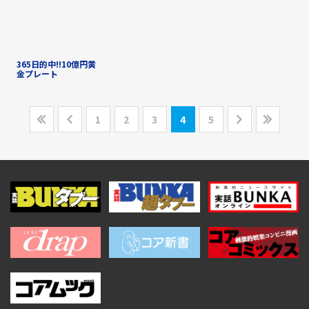
365日的中!!10億円黄
金プレート
1
2
3
4
5