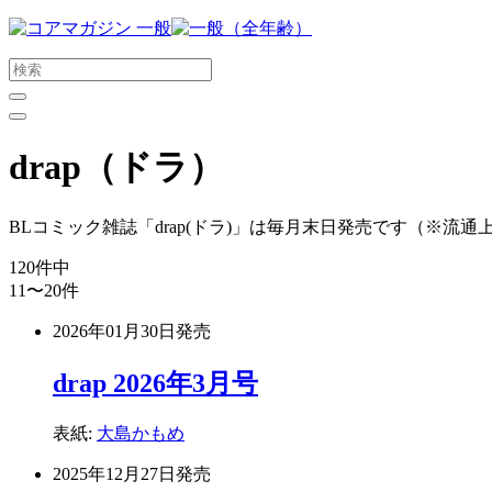
メ
イ
ン
コ
ン
テ
drap（ドラ）
ン
ツ
に
BLコミック雑誌「drap(ドラ)」は毎月末日発売です（※
ス
キ
120
件中
ッ
11〜20
件
プ
す
2026年01月30日
発売
る
drap 2026年3月号
表紙:
大島かもめ
2025年12月27日
発売