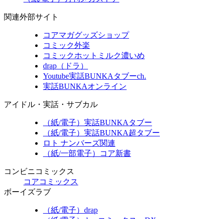
関連外部サイト
コアマガグッズショップ
コミック外楽
コミックホットミルク濃いめ
drap（ドラ）
Youtube実話BUNKAタブーch.
実話BUNKAオンライン
アイドル・実話・サブカル
（紙/電子）実話BUNKAタブー
（紙/電子）実話BUNKA超タブー
ロト ナンバーズ関連
（紙/一部電子）コア新書
コンビニコミックス
コアコミックス
ボーイズラブ
（紙/電子）drap