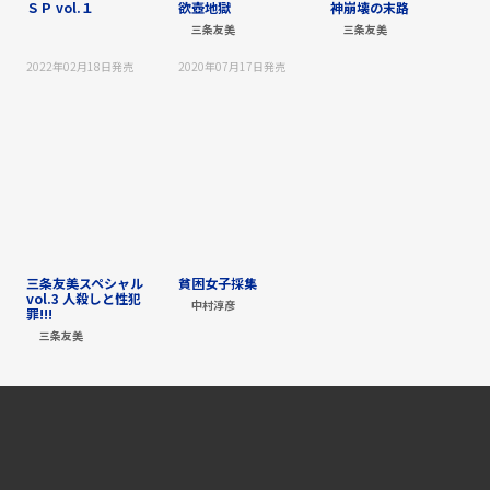
ＳＰ vol.１
欲壺地獄
神崩壊の末路
三条友美
三条友美
2022年02月18日
発売
2020年07月17日
発売
三条友美スペシャル
貧困女子採集
vol.3 人殺しと性犯
中村淳彦
罪!!!
三条友美