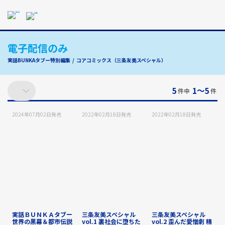
メ
イ
ン
コ
電子配信のみ
ン
テ
実話BUNKAタブー特別編集
コアコミックス（三条友美スペシャル）
ン
ツ
に
5
1〜5
件中
件
ス
キ
2024年07月02日
発売
2022年02月18日
発売
2022年02月18日
発売
ッ
プ
す
る
実話ＢＵＮＫＡタブー
三条友美スペシャル
三条友美スペシャル
世界の黒幕＆都市伝説
vol.1 裏社会に堕ちた
vol.2 歪んだ愛憎劇 精