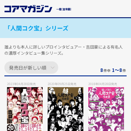
メ
イ
ン
コ
「人間コク宝」シリーズ
ン
テ
ン
ツ
誰よりも本人に詳しいプロインタビュアー・吉田豪による有名人
に
の濃厚インタビュー集シリーズ。
ス
キ
8
1〜8
ッ
件中
件
プ
す
2023年04月28日
発売
2020年09月25日
発売
2018年04月28日
発売
る