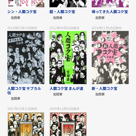
シン・人間コク宝
超・人間コク宝
帰ってきた人間コク宝
吉田豪
吉田豪
吉田豪
2014年02月19日
発売
2012年09月18日
発売
2010年11月18日
発売
人間コク宝 サブカル
人間コク宝 まんが道
新・人間コク宝
伝
吉田豪
吉田豪
吉田豪
2007年10月31日
発売
2004年12月05日
発売