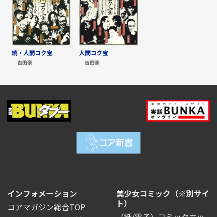
続・人間コク宝
人間コク宝
吉田豪
吉田豪
インフォメーション
美少女コミック（※別サイ
ト）
コアマガジン総合TOP
（紙/電子）コミックホッ