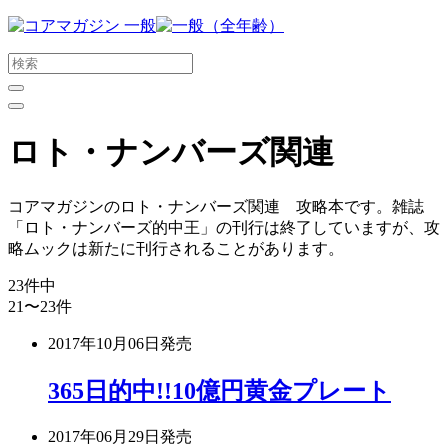
メ
イ
ン
コ
ン
テ
ロト・ナンバーズ関連
ン
ツ
に
コアマガジンのロト・ナンバーズ関連 攻略本です。雑誌
ス
「ロト・ナンバーズ的中王」の刊行は終了していますが、攻
キ
略ムックは新たに刊行されることがあります。
ッ
プ
23
件中
す
21〜23
件
る
2017年10月06日
発売
365日的中!!10億円黄金プレート
2017年06月29日
発売