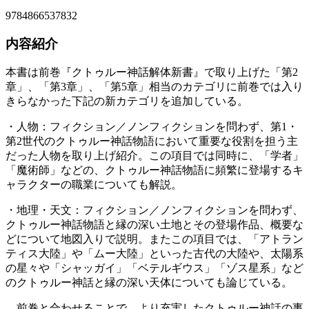
9784866537832
内容紹介
本書は前巻『クトゥルー神話解体新書』で取り上げた「第2
章」、「第3章」、「第5章」相当のカテゴリに前巻では入り
きらなかった下記の新カテゴリを追加している。
・人物：フィクション／ノンフィクションを問わず、第1・
第2世代のクトゥルー神話物語において重要な役割を担う主
だった人物を取り上げ紹介。この項目では同時に、「学者」
「魔術師」などの、クトゥルー神話物語に頻繁に登場するキ
ャラクターの職業についても解説。
・地理・天文：フィクション／ノンフィクションを問わず、
クトゥルー神話物語と縁の深い土地とその登場作品、概要な
どについて地図入りで説明。またこの項目では、「アトラン
ティス大陸」や「ムー大陸」といった古代の大陸や、太陽系
の星々や「シャッガイ」「ベテルギウス」「ゾス星系」など
のクトゥルー神話と縁の深い天体についても論じている。
前巻と合わせることで、より充実したクトゥルー神話の事