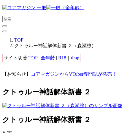
メ
イ
ン
コ
ン
テ
TOP
ン
クトゥルー神話解体新書 ２（森瀬繚）
ツ
に
サイト切替:
TOP
|
全年齢
|
R18
｜
drap
ス
キ
【お知らせ】
コアマガジンからVTuber専門誌が発売！
ッ
プ
す
クトゥルー神話解体新書 ２
る
クトゥルー神話解体新書 ２