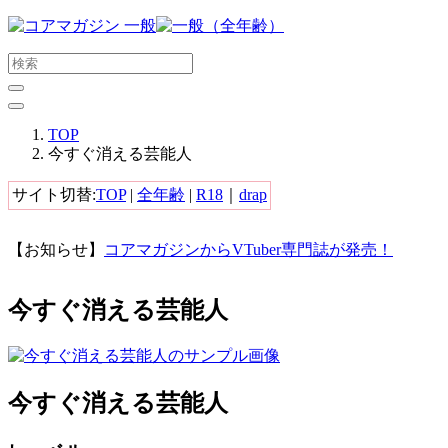
メ
イ
ン
コ
ン
テ
TOP
ン
今すぐ消える芸能人
ツ
に
サイト切替:
TOP
|
全年齢
|
R18
｜
drap
ス
キ
【お知らせ】
コアマガジンからVTuber専門誌が発売！
ッ
プ
す
今すぐ消える芸能人
る
今すぐ消える芸能人