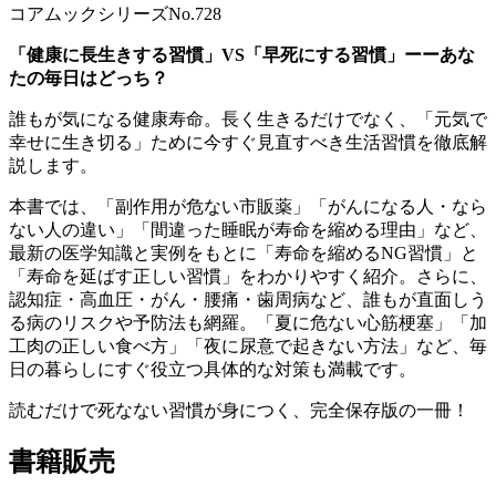
コアムックシリーズNo.728
「健康に長生きする習慣」VS「早死にする習慣」ーーあな
たの毎日はどっち？
誰もが気になる健康寿命。長く生きるだけでなく、「元気で
幸せに生き切る」ために今すぐ見直すべき生活習慣を徹底解
説します。
本書では、「副作用が危ない市販薬」「がんになる人・なら
ない人の違い」「間違った睡眠が寿命を縮める理由」など、
最新の医学知識と実例をもとに「寿命を縮めるNG習慣」と
「寿命を延ばす正しい習慣」をわかりやすく紹介。さらに、
認知症・高血圧・がん・腰痛・歯周病など、誰もが直面しう
る病のリスクや予防法も網羅。「夏に危ない心筋梗塞」「加
工肉の正しい食べ方」「夜に尿意で起きない方法」など、毎
日の暮らしにすぐ役立つ具体的な対策も満載です。
読むだけで死なない習慣が身につく、完全保存版の一冊！
書籍販売