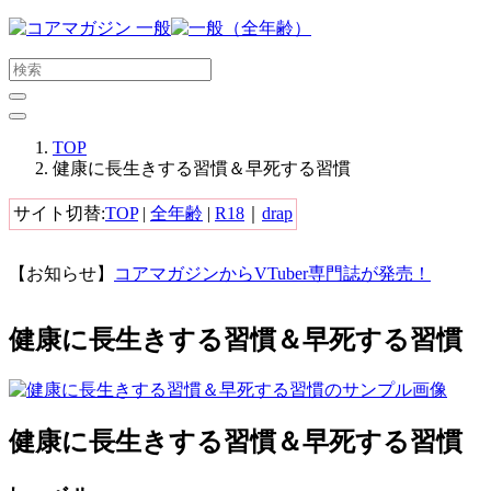
メ
イ
ン
コ
ン
テ
TOP
ン
健康に長生きする習慣＆早死する習慣
ツ
に
サイト切替:
TOP
|
全年齢
|
R18
｜
drap
ス
キ
【お知らせ】
コアマガジンからVTuber専門誌が発売！
ッ
プ
す
健康に長生きする習慣＆早死する習慣
る
健康に長生きする習慣＆早死する習慣