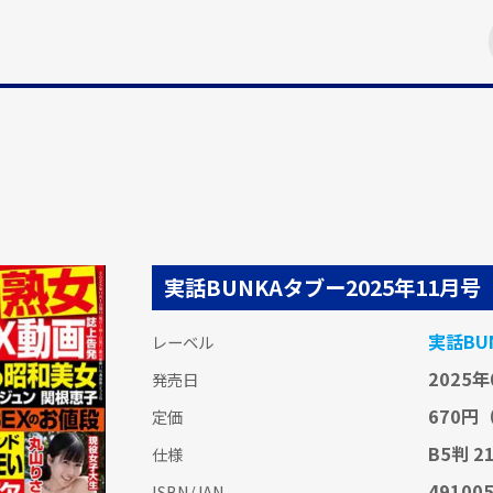
実話BUNKAタブー2025年11月号
実話BU
レーベル
2025年
発売日
670円
定価
B5判 2
仕様
49100
ISBN/JAN