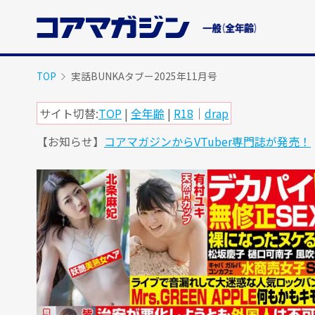
メ
イ
ン
コ
ン
TOP
実話BUNKAタブー2025年11月号
テ
ン
サイト切替:
TOP
|
全年齢
|
R18
｜
drap
ツ
【お知らせ】
コアマガジンからVTuber専門誌が発売！
に
ス
キ
ッ
プ
す
る