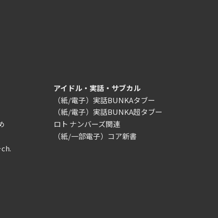
アイドル・実話・サブカル
（紙/電子）実話BUNKAタブー
（紙/電子）実話BUNKA超タブー
め
ロト ナンバーズ関連
（紙/一部電子）コア新書
ch.