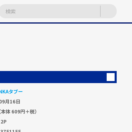
NKAタブー
09月16日
（本体 609円＋税）
12P
53751155