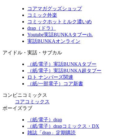
コアマガグッズショップ
コミック外楽
コミックホットミルク濃いめ
drap（ドラ）
Youtube実話BUNKAタブーch.
実話BUNKAオンライン
アイドル・実話・サブカル
（紙/電子）実話BUNKAタブー
（紙/電子）実話BUNKA超タブー
ロト ナンバーズ関連
（紙/一部電子）コア新書
コンビニコミックス
コアコミックス
ボーイズラブ
（紙/電子）drap
（紙/電子）drapコミックス・DX
雑誌「drap」定期購読