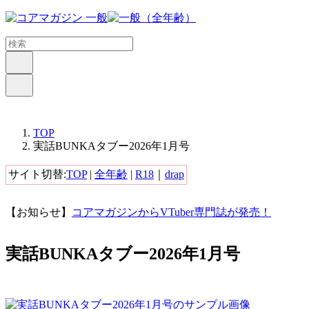
メ
イ
ン
コ
ン
テ
ン
ツ
に
TOP
実話BUNKAタブー2026年1月号
ス
キ
サイト切替:
TOP
|
全年齢
|
R18
｜
drap
ッ
プ
す
【お知らせ】
コアマガジンからVTuber専門誌が発売！
る
実話BUNKAタブー2026年1月号