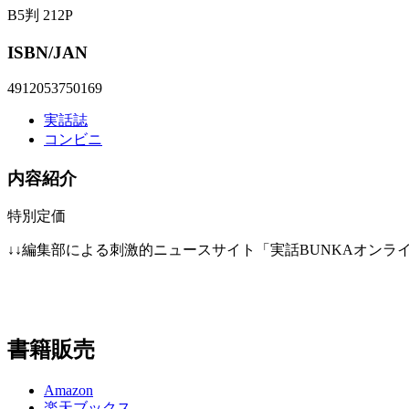
B5判 212P
ISBN/JAN
4912053750169
実話誌
コンビニ
内容紹介
特別定価
↓↓編集部による刺激的ニュースサイト「実話BUNKAオンラ
書籍販売
Amazon
楽天ブックス