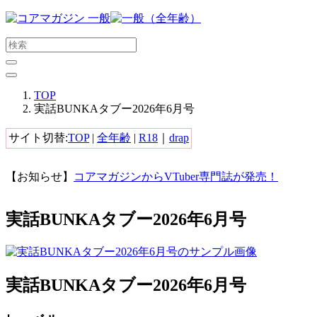
メ
イ
ン
コ
ン
テ
TOP
ン
実話BUNKAタブー2026年6月号
ツ
に
サイト切替:
TOP
|
全年齢
|
R18
｜
drap
ス
キ
【お知らせ】
コアマガジンからVTuber専門誌が発売！
ッ
プ
す
実話BUNKAタブー2026年6月号
る
実話BUNKAタブー2026年6月号