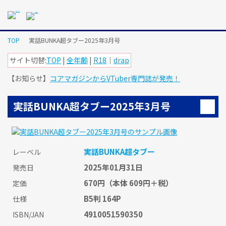
メ
イ
ン
コ
TOP
実話BUNKA超タブー2025年3月号
ン
テ
サイト切替:
TOP
|
全年齢
|
R18
｜
drap
ン
【お知らせ】
コアマガジンからVTuber専門誌が発売！
ツ
に
ス
実話BUNKA超タブー2025年3月号
キ
ッ
プ
す
実話BUNKA超タブー
レーベル
る
2025年01月31日
発売日
670円
（本体 609円＋税）
定価
B5判 164P
仕様
4910051590350
ISBN/JAN