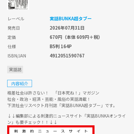
実話BUNKA超タブー
レーベル
2026年07月31日
発売日
670円
（本体 609円＋税）
定価
B5判 164P
仕様
4912051590767
ISBN/JAN
実話誌
内容紹介
格差社会は許さない！ 「日本死ね！」マガジン
社会・政治・経済・芸能・風俗の実話満載！
下流社会リスペクト月刊誌「実話BUNKA超タブー」です。
↓↓編集部による刺激的ニュースサイト「実話BUNKAオンライ
ン」も要チェック！！↓↓