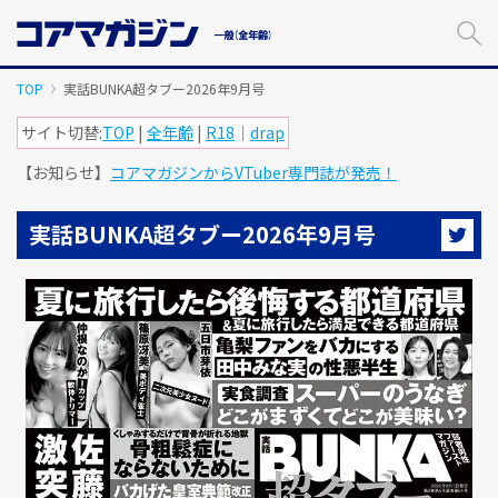
メ
イ
ン
コ
TOP
実話BUNKA超タブー2026年9月号
ン
テ
サイト切替:
TOP
|
全年齢
|
R18
｜
drap
ン
【お知らせ】
コアマガジンからVTuber専門誌が発売！
ツ
に
ス
実話BUNKA超タブー2026年9月号
キ
ッ
プ
す
る