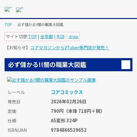
メ
イ
ン
コ
TOP
必ず儲かる!!闇の職業大図鑑
ン
テ
サイト切替:
TOP
|
全年齢
|
R18
｜
drap
ン
【お知らせ】
コアマガジンからVTuber専門誌が発売！
ツ
に
ス
必ず儲かる!!闇の職業大図鑑
キ
ッ
プ
す
コアコミックス
レーベル
る
2026年02月26日
発売日
790円
（本体 718円＋税）
定価
A5変形 324P
仕様
9784866539652
ISBN/JAN