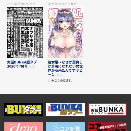
2026年06月02日
発売
2023年09月25日
発売
実話BUNKA超タブー
処女姫～なぜか童貞し
2026年7月号
か勇者になれない異世
23
界から来たんですけど
～１
21
みこくのほまれ