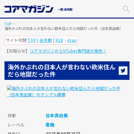
メ
イ
ン
コ
TOP
ン
海外かぶれの日本人が言わない欧米住んだら地獄だった件（谷本真由美）
テ
サイト切替:
TOP
|
全年齢
|
R18
｜
drap
ン
ツ
【お知らせ】
コアマガジンからVTuber専門誌が発売！
に
ス
キ
海外かぶれの日本人が言わない欧米住ん
ッ
だら地獄だった件
プ
す
る
谷本真由美
作家
書籍
レーベル
2025年08月25日