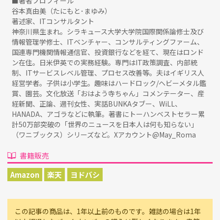
■著者プロフィール
谷本真由美（たにもと･まゆみ）
著述家、ITコンサルタント
神奈川県生まれ。シラキュース大学大学院国際関係論修士及び
情報管理学修士、ITベンチャー、コンサルティングファーム、
国連専門機関情報通信官、投資銀行などを経て、現在はロンド
ン在住。日米伊英での実務経験。専門はIT政策調査、内部統
制、ITサービスレベル管理、プロセス改善等。夫はイギリス人
経営学者。子供は小学生。趣味はハードロック/ヘビーメタル鑑
賞、園芸。文化放送「おはよう寺ちゃん」コメンテーター、産
経新聞、正論、週刊女性、実話BUNKAタブー、WiLL、
HANADA、アゴラなどに執筆。著書にトーハンベストセラー累
計50万部突破の「世界のニュースを日本人は何も知らない」
（ワニブックス）シリーズなど。Xアカウント@May_Roma
書籍販売
Amazon
楽天
ヨドバシ
この記事の商品は、1年以上前のものです。雑誌の場合は1年