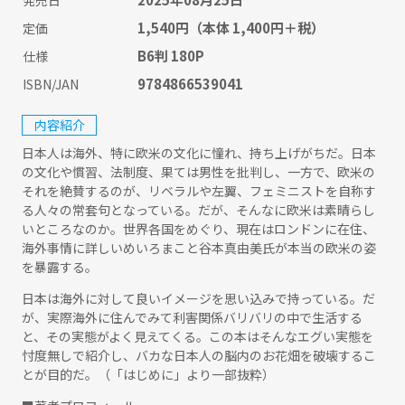
発売日
1,540円
（本体 1,400円＋税）
定価
B6判 180P
仕様
9784866539041
ISBN/JAN
内容紹介
日本人は海外、特に欧米の文化に憧れ、持ち上げがちだ。日本
の文化や慣習、法制度、果ては男性を批判し、一方で、欧米の
それを絶賛するのが、リベラルや左翼、フェミニストを自称す
る人々の常套句となっている。だが、そんなに欧米は素晴らし
いところなのか。世界各国をめぐり、現在はロンドンに在住、
海外事情に詳しいめいろまこと谷本真由美氏が本当の欧米の姿
を暴露する。
日本は海外に対して良いイメージを思い込みで持っている。だ
が、実際海外に住んでみて利害関係バリバリの中で生活する
と、その実態がよく見えてくる。この本はそんなエグい実態を
忖度無しで紹介し、バカな日本人の脳内のお花畑を破壊するこ
とが目的だ。（「はじめに」より一部抜粋）