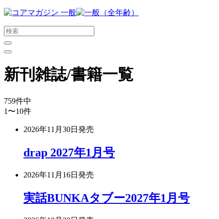
メ
イ
ン
コ
ン
テ
新刊雑誌/書籍一覧
ン
ツ
に
759
件中
ス
1〜10
件
キ
ッ
2026年11月30日
発売
プ
す
drap 2027年1月号
る
2026年11月16日
発売
実話BUNKAタブー2027年1月号