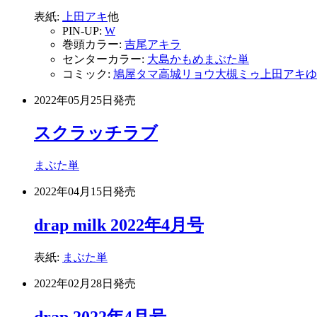
表紙:
上田アキ
他
PIN-UP:
W
巻頭カラー:
吉尾アキラ
センターカラー:
大島かもめ
まぶた単
コミック:
鳩屋タマ
高城リョウ
大槻ミゥ
上田アキ
ゆ
2022年05月25日
発売
スクラッチラブ
まぶた単
2022年04月15日
発売
drap milk 2022年4月号
表紙:
まぶた単
2022年02月28日
発売