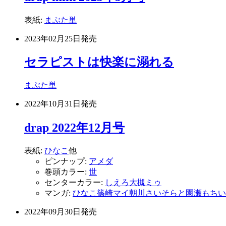
表紙:
まぶた単
2023年02月25日
発売
セラピストは快楽に溺れる
まぶた単
2022年10月31日
発売
drap 2022年12月号
表紙:
ひなこ
他
ピンナップ:
アメダ
巻頭カラー:
世
センターカラー:
しえろ
大槻ミゥ
マンガ:
ひなこ
篠崎マイ
朝川さい
そらと
園瀬もち
い
2022年09月30日
発売