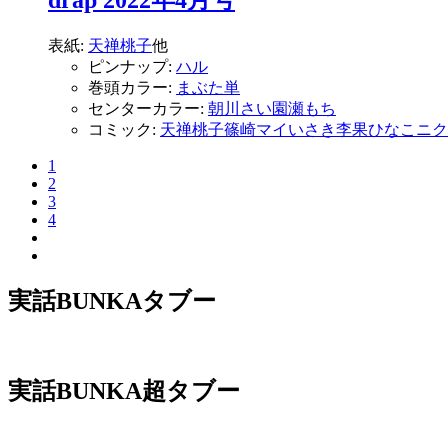
drap 2022年4月号
表紙:
天禅桃子
他
ピンナップ:
ハル
巻頭カラー:
まぶた単
センターカラー:
朝川さい
園瀬もち
コミック:
天禅桃子
篠崎マイ
いさき李果
ひなこ
ニク
1
2
3
4
実話BUNKAタブー
実話BUNKA超タブー