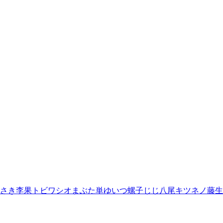
さき李果
トビワシオ
まぶた単
ゆいつ
螺子じじ
八尾キツネノ
藤生