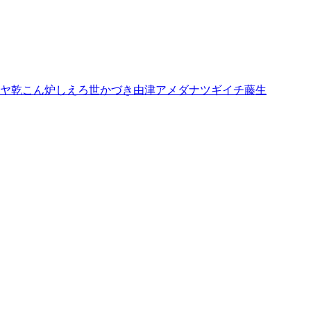
ヤ乾
こん炉
しえろ
世
かづき由津
アメダ
ナツギイチ
藤生