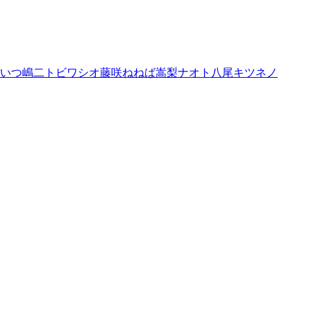
いつ
嶋二
トビワシオ
藤咲ねねば
嵩梨ナオト
八尾キツネノ