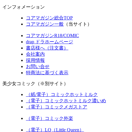
インフォメーション
コアマガジン総合TOP
コアマガジン一般
（当サイト）
コアマガジンR18/COMIC
drap ドラホームページ
書店様へ（注文書）
会社案内
採用情報
お問い合せ
特商法に基づく表示
美少女コミック（※別サイト）
（紙/電子）コミックホットミルク
（電子）コミックホットミルク濃いめ
（電子）コミックメガストア
（電子）コミック外楽
（電子）LQ（Little Queen）