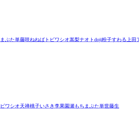
まぶた単
藤咲ねねば
トビワシオ
嵩梨ナオト
doji
粉子すわる
上田
ビワシオ
天禅桃子
いさき李果
園瀬もち
まぶた単
世
藤生