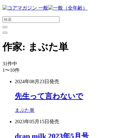
メ
イ
ン
コ
ン
テ
作家:
まぶた単
ン
ツ
に
31
件中
ス
1〜10
件
キ
ッ
2024年08月23日
発売
プ
す
先生って言わないで
る
まぶた単
2023年05月15日
発売
drap milk 2023年5月号