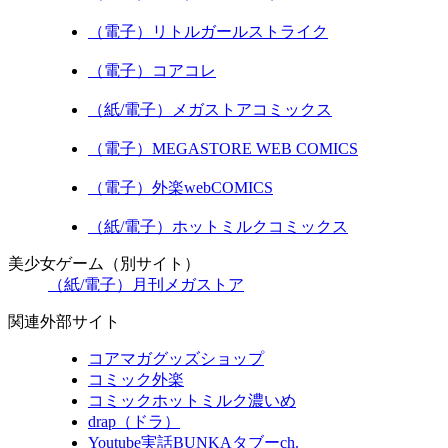
（電子）リトルガールストライク
（電子）コアコレ
（紙/電子）メガストアコミックス
（電子）MEGASTORE WEB COMICS
（電子）外楽webCOMICS
（紙/電子）ホットミルクコミックス
美少女ゲーム（別サイト）
（紙/電子）月刊メガストア
関連外部サイト
コアマガグッズショップ
コミック外楽
コミックホットミルク濃いめ
drap（ドラ）
Youtube実話BUNKAタブーch.