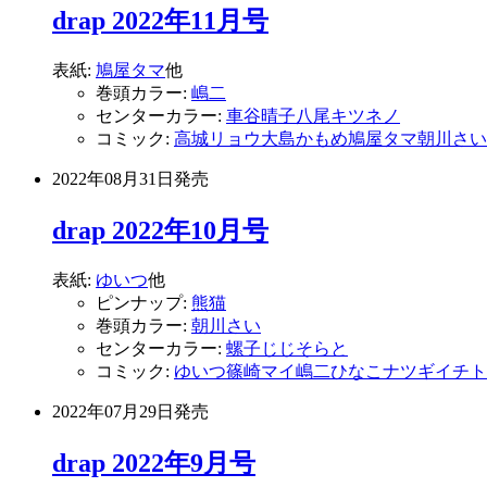
drap 2022年11月号
表紙:
鳩屋タマ
他
巻頭カラー:
嶋二
センターカラー:
車谷晴子
八尾キツネノ
コミック:
高城リョウ
大島かもめ
鳩屋タマ
朝川さい
2022年08月31日
発売
drap 2022年10月号
表紙:
ゆいつ
他
ピンナップ:
熊猫
巻頭カラー:
朝川さい
センターカラー:
螺子じじ
そらと
コミック:
ゆいつ
篠崎マイ
嶋二
ひなこ
ナツギイチ
ト
2022年07月29日
発売
drap 2022年9月号