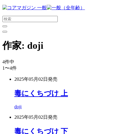
メ
イ
ン
コ
ン
テ
作家:
doji
ン
ツ
に
4
件中
ス
1〜4
件
キ
ッ
2025年05月02日
発売
プ
す
毒にくちづけ 上
る
doji
2025年05月02日
発売
毒にくちづけ 下