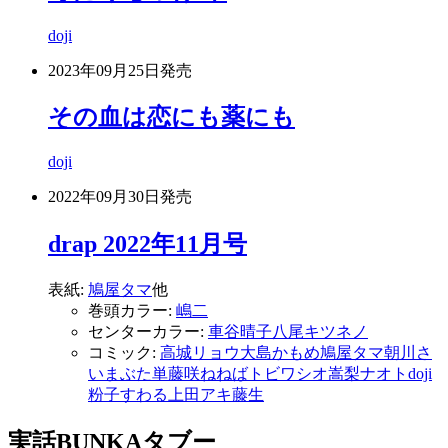
doji
2023年09月25日
発売
その血は恋にも薬にも
doji
2022年09月30日
発売
drap 2022年11月号
表紙:
鳩屋タマ
他
巻頭カラー:
嶋二
センターカラー:
車谷晴子
八尾キツネノ
コミック:
高城リョウ
大島かもめ
鳩屋タマ
朝川さ
い
まぶた単
藤咲ねねば
トビワシオ
嵩梨ナオト
doji
粉子すわる
上田アキ
藤生
実話BUNKAタブー