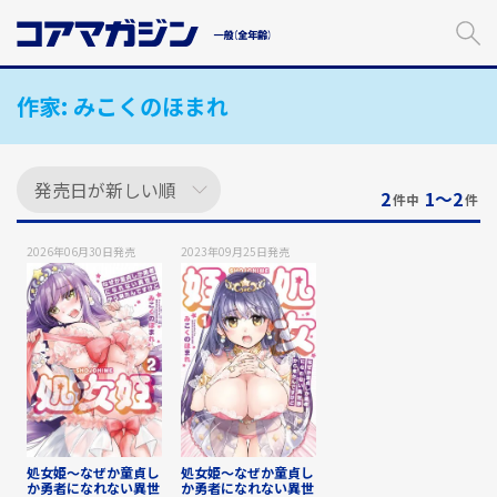
メ
イ
ン
コ
作家:
みこくのほまれ
ン
テ
ン
ツ
に
2
1〜2
件中
件
ス
キ
2026年06月30日
発売
2023年09月25日
発売
ッ
プ
す
る
処女姫～なぜか童貞し
処女姫～なぜか童貞し
か勇者になれない異世
か勇者になれない異世