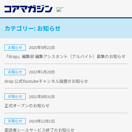
メ
イ
ン
コ
カテゴリー:
お知らせ
ン
テ
ン
ツ
2025年9月22日
お知らせ
に
『drap』編集部 編集アシスタント（アルバイト）募集のお知らせ
ス
キ
ッ
2022年1月20日
お知らせ
プ
drap 公式Youtubeチャンネル設置のお知らせ
す
る
2021年8月31日
お知らせ
正式オープンのお知らせ
2019年12月1日
お知らせ
愛読者シールサービス終了のお知らせ