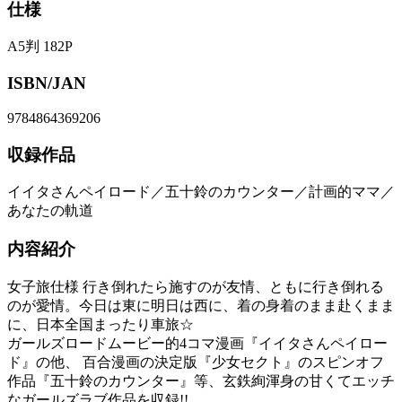
仕様
A5判 182P
ISBN/JAN
9784864369206
収録作品
イイタさんペイロード／五十鈴のカウンター／計画的ママ／
あなたの軌道
内容紹介
女子旅仕様 行き倒れたら施すのが友情、ともに行き倒れる
のが愛情。今日は東に明日は西に、着の身着のまま赴くまま
に、日本全国まったり車旅☆
ガールズロードムービー的4コマ漫画『イイタさんペイロー
ド』の他、 百合漫画の決定版『少女セクト』のスピンオフ
作品『五十鈴のカウンター』等、玄鉄絢渾身の甘くてエッチ
なガールズラブ作品を収録!!