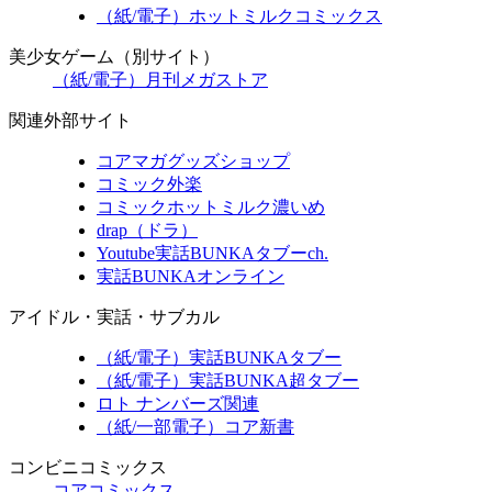
（紙/電子）ホットミルクコミックス
美少女ゲーム（別サイト）
（紙/電子）月刊メガストア
関連外部サイト
コアマガグッズショップ
コミック外楽
コミックホットミルク濃いめ
drap（ドラ）
Youtube実話BUNKAタブーch.
実話BUNKAオンライン
アイドル・実話・サブカル
（紙/電子）実話BUNKAタブー
（紙/電子）実話BUNKA超タブー
ロト ナンバーズ関連
（紙/一部電子）コア新書
コンビニコミックス
コアコミックス