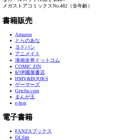
メガストアコミックスNo.482（全年齢）
書籍販売
Amazon
とらのあな
ヨドバシ
アニメイト
漫画全巻ドットコム
COMIC ZIN
紀伊國屋書店
HMV&BOOKS
ゲーマーズ
Getchu.com
まんが王
e-hon
電子書籍
FANZAブックス
DLSite