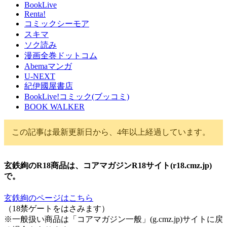
BookLive
Renta!
コミックシーモア
スキマ
ソク読み
漫画全巻ドットコム
Abemaマンガ
U-NEXT
紀伊國屋書店
BookLive!コミック(ブッコミ)
BOOK WALKER
この記事は最新更新日から、4年以上経過しています。
玄鉄絢のR18商品は、コアマガジンR18サイト(r18.cmz.jp)
で。
玄鉄絢のページはこちら
（18禁ゲートをはさみます）
※一般扱い商品は「コアマガジン一般」(g.cmz.jp)サイトに戻