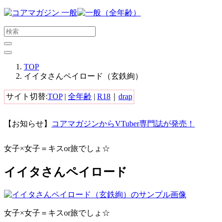
メ
イ
ン
コ
ン
テ
TOP
ン
イイタさんペイロード（玄鉄絢）
ツ
に
サイト切替:
TOP
|
全年齢
|
R18
｜
drap
ス
キ
【お知らせ】
コアマガジンからVTuber専門誌が発売！
ッ
プ
す
女子×女子＝キスor旅でしょ☆
る
イイタさんペイロード
女子×女子＝キスor旅でしょ☆