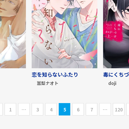
恋を知らないふたり
毒にくちづ
嵩梨ナオト
doji
1
…
3
4
5
6
7
…
120