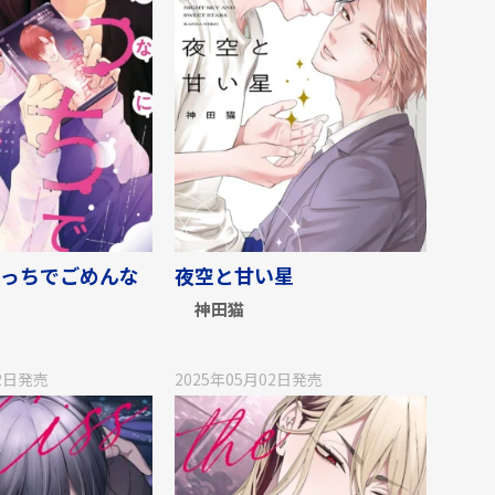
っちでごめんな
夜空と甘い星
神田猫
2日
発売
2025年05月02日
発売