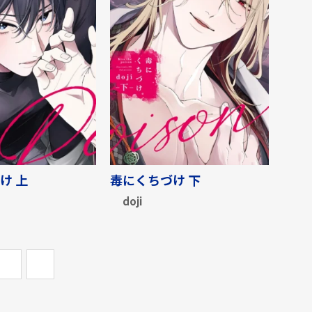
け 上
毒にくちづけ 下
doji