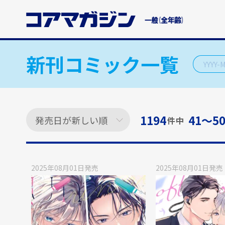
メ
イ
ン
コ
ン
新刊コミック一覧
テ
ン
ツ
に
ス
1194
41〜5
件中
キ
ッ
プ
す
2025年08月01日
発売
2025年08月01日
発売
る