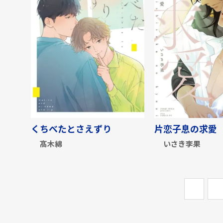
くちべたとさえずり
片恋子息の求愛
髙木綿
いさき李果